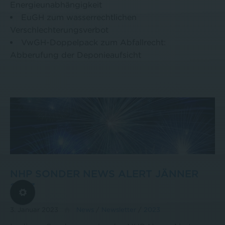
Energieunabhängigkeit
EuGH zum wasserrechtlichen
Verschlechterungsverbot
VwGH-Doppelpack zum Abfallrecht:
Abberufung der Deponieaufsicht
NHP SONDER NEWS ALERT JÄNNER
2023
3. Januar 2023
News
/
Newsletter
/
2023