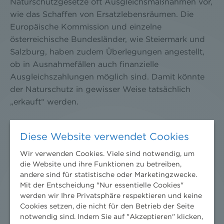
Naturschutzgesetze oft Ausgleichsmaßnahmen vor,
wie das Schaffen von Ersatzlebensräumen. Die
Europäische Kommission und einzelne
österreichische Bundesländer, wie Steiermark und
Salzburg, haben zudem Überlegungen angestellt,
ob in Ausnahmefällen auch finanzielle
Ausgleichszahlungen möglich sind. Damit könnte
der Naturschutz in gewisser Weise tatsächlich
„erkauft“ werden.
Diese Website verwendet Cookies
Wir verwenden Cookies. Viele sind notwendig, um
die Website und ihre Funktionen zu betreiben,
andere sind für statistische oder Marketingzwecke.
Mit der Entscheidung "Nur essentielle Cookies"
werden wir Ihre Privatsphäre respektieren und keine
Cookies setzen, die nicht für den Betrieb der Seite
notwendig sind. Indem Sie auf "Akzeptieren" klicken,