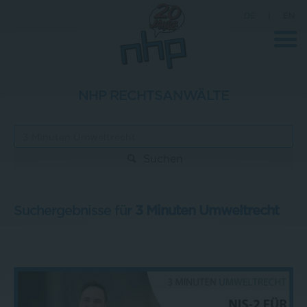
DE
|
EN
NHP RECHTSANWÄLTE
Unternehmen
News
Suchen
Wissenschaft
Karriere
Suchergebnisse für
3 Minuten Umweltrecht
Pressebereich
Kontakt