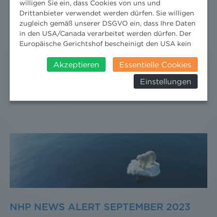
willigen Sie ein, dass Cookies von uns und
Drittanbieter verwendet werden dürfen. Sie willigen
zugleich gemäß unserer DSGVO ein, dass Ihre Daten
NHP NEWS ALERT SEPTEMBER 2023
in den USA/Canada verarbeitet werden dürfen. Der
IST ERSCHIENEN!
Europäische Gerichtshof bescheinigt den USA kein
angemessenes Datenschutzniveau. Es besteht daher
18. September 2023
News
/
News aktuell
/
2023
insbesondere das Risiko, dass ihre Daten durch US-
Akzeptieren
Essentielle Cookies
Behörden, zu Kontroll- und zu
Wir starten mit den aktuellsten Newsthemen in den
Einstellungen
Überwachungszwecken, verarbeitet werden und
Herbst - jetzt reinlesen.
dagegen keine wirksamen Rechtsbehelfe erhoben
werden können. Zudem finden Sie am
Bildschirmrand ein Cookie-Icon wo Sie jederzeit Ihre
Einwilligung widerrufen und Widerspruch ausüben.
Weitere Infomationen finden Sie hier:
Datenschutzerklärung
NHP NEWS ALERT SEPTEMBER 2023