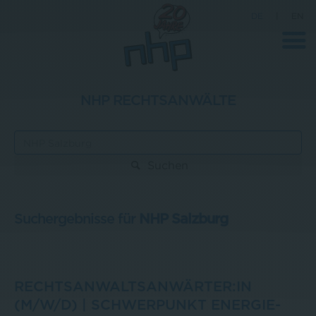
DE
|
EN
NHP RECHTSANWÄLTE
Unternehmen
News
Suchen
Wissenschaft
Karriere
Suchergebnisse für
NHP Salzburg
Pressebereich
Kontakt
RECHTSANWALTSANWÄRTER:IN
(M/W/D) | SCHWERPUNKT ENERGIE-