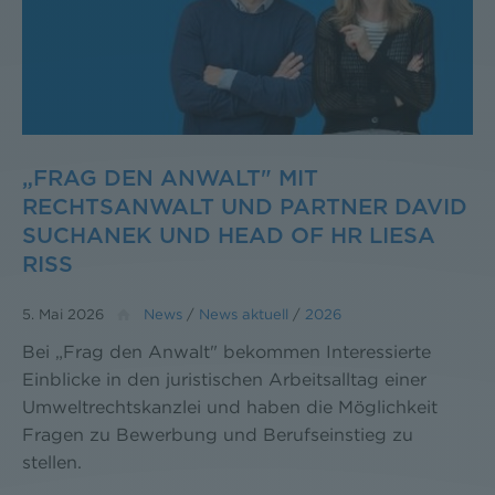
„FRAG DEN ANWALT" MIT
RECHTSANWALT UND PARTNER DAVID
SUCHANEK UND HEAD OF HR LIESA
RISS
5. Mai 2026
News
/
News aktuell
/
2026
Bei „Frag den Anwalt" bekommen Interessierte
Einblicke in den juristischen Arbeitsalltag einer
Umweltrechtskanzlei und haben die Möglichkeit
Fragen zu Bewerbung und Berufseinstieg zu
stellen.