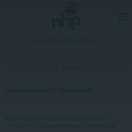
DE
|
EN
NHP RECHTSANWÄLTE
Unternehmen
News
Suchen
Wissenschaft
Karriere
Suchergebnisse für
Umweltrecht
Pressebereich
Kontakt
RECHTSANWALTSANWÄRTER:IN
(M/W/D) | SCHWERPUNKT ENERGIE-