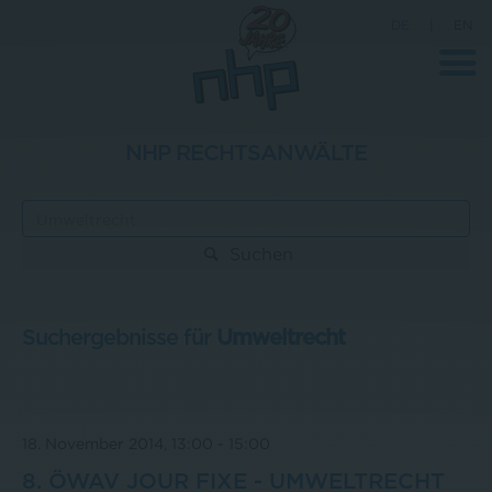
DE
|
EN
NHP RECHTSANWÄLTE
Unternehmen
News
Suchen
Wissenschaft
Karriere
Suchergebnisse für
Umweltrecht
Pressebereich
Kontakt
18. November 2014, 13:00
-
15:00
8. ÖWAV JOUR FIXE - UMWELTRECHT