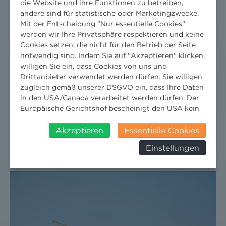
die Website und ihre Funktionen zu betreiben,
Massenbewegungen im Spannungsfeld von Abfall-,
andere sind für statistische oder Marketingzwecke.
AlSAG- und UVP-Recht“
Mit der Entscheidung "Nur essentielle Cookies"
werden wir Ihre Privatsphäre respektieren und keine
Cookies setzen, die nicht für den Betrieb der Seite
notwendig sind. Indem Sie auf "Akzeptieren" klicken,
willigen Sie ein, dass Cookies von uns und
NH RECHTSANWÄLTE VERSTÄRKEN
Drittanbieter verwendet werden dürfen. Sie willigen
UMWELTRECHTSTEAM MIT NEUEM
zugleich gemäß unserer DSGVO ein, dass Ihre Daten
in den USA/Canada verarbeitet werden dürfen. Der
ANWALT
Europäische Gerichtshof bescheinigt den USA kein
angemessenes Datenschutzniveau. Es besteht daher
22. Januar 2013
insbesondere das Risiko, dass ihre Daten durch US-
Akzeptieren
Essentielle Cookies
Pressebereich
/
Presseaussendungen
/
Aussendungen
Behörden, zu Kontroll- und zu
Einstellungen
Überwachungszwecken, verarbeitet werden und
dagegen keine wirksamen Rechtsbehelfe erhoben
werden können. Zudem finden Sie am
Bildschirmrand ein Cookie-Icon wo Sie jederzeit Ihre
Einwilligung widerrufen und Widerspruch ausüben.
Weitere Infomationen finden Sie hier:
Datenschutzerklärung