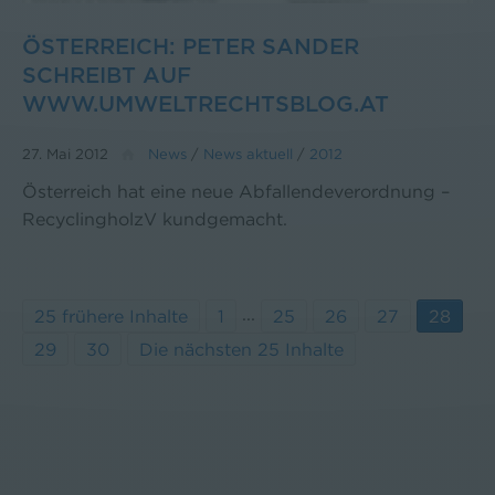
ÖSTERREICH: PETER SANDER
SCHREIBT AUF
WWW.UMWELTRECHTSBLOG.AT
27. Mai 2012
News
/
News aktuell
/
2012
Österreich hat eine neue Abfallendeverordnung –
RecyclingholzV kundgemacht.
...
25 frühere Inhalte
1
25
26
27
28
29
30
Die nächsten 25 Inhalte