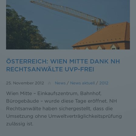
ÖSTERREICH: WIEN MITTE DANK NH
RECHTSANWÄLTE UVP-FREI
25. November 2012
News
/
News aktuell
/
2012
Wien Mitte – Einkaufszentrum, Bahnhof,
Bürogebäude – wurde diese Tage eröffnet. NH
Rechtsanwälte haben sichergestellt, dass die
Umsetzung ohne Umweltverträglichkeitsprüfung
zulässig ist.