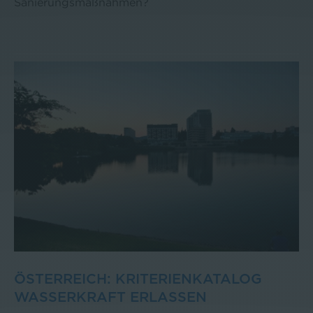
Sanierungsmaßnahmen?
ÖSTERREICH: KRITERIENKATALOG
WASSERKRAFT ERLASSEN