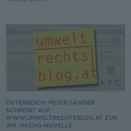
ÖSTERREICH: PETER SANDER
SCHREIBT AUF
WWW.UMWELTRECHTSBLOG.AT ZUR
WR. NSCHG-NOVELLE