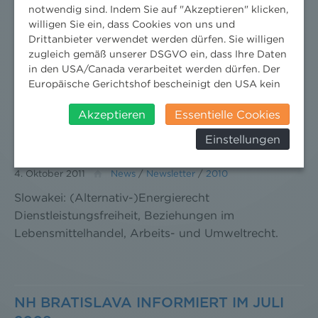
notwendig sind. Indem Sie auf "Akzeptieren" klicken,
Dr. Peter Sander schreibt über Wegweisende
willigen Sie ein, dass Cookies von uns und
EuGH-Entscheidung zum Seveso II-Recht. Mehr
Drittanbieter verwendet werden dürfen. Sie willigen
dazu lesen Sie hier:
zugleich gemäß unserer DSGVO ein, dass Ihre Daten
in den USA/Canada verarbeitet werden dürfen. Der
Europäische Gerichtshof bescheinigt den USA kein
angemessenes Datenschutzniveau. Es besteht daher
insbesondere das Risiko, dass ihre Daten durch US-
Akzeptieren
Essentielle Cookies
NH BRATISLAVA INFORMIERT IM APRIL
Behörden, zu Kontroll- und zu
Einstellungen
2010
Überwachungszwecken, verarbeitet werden und
dagegen keine wirksamen Rechtsbehelfe erhoben
werden können. Zudem finden Sie am
4. Oktober 2011
News
/
Newsletter
/
2010
Bildschirmrand ein Cookie-Icon wo Sie jederzeit Ihre
Slowakei: (Alternativ-)Energierecht
Einwilligung widerrufen und Widerspruch ausüben.
Dienstleistungsfreiheit, Beziehungen im
Weitere Infomationen finden Sie hier:
Lebensmittelhandel, Arbeits- und Umweltrecht.
Datenschutzerklärung
NH BRATISLAVA INFORMIERT IM JULI