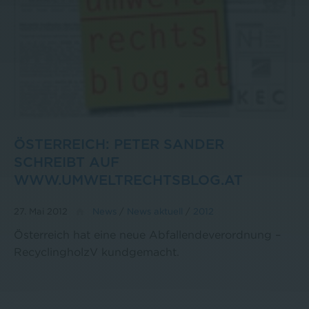
ÖSTERREICH: PETER SANDER
SCHREIBT AUF
WWW.UMWELTRECHTSBLOG.AT
27. Mai 2012
News
/
News aktuell
/
2012
Österreich hat eine neue Abfallendeverordnung –
RecyclingholzV kundgemacht.