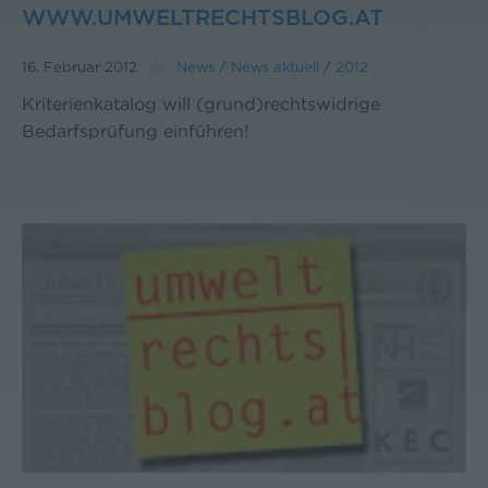
WWW.UMWELTRECHTSBLOG.AT
16. Februar 2012
News
/
News aktuell
/
2012
Kriterienkatalog will (grund)rechtswidrige
Bedarfsprüfung einführen!