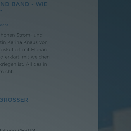
D BAND - WIE K
"
echt
h hohen Strom- und
rtin Karina Knaus von
iskutiert mit Florian
d erklärt, mit welchen
iegen ist. All das in
recht.
ROSSER E
nstaltung VERUM