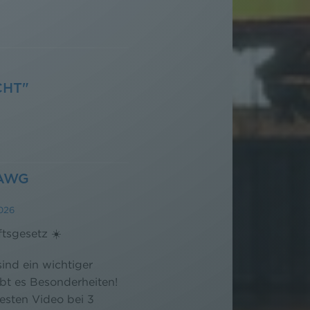
CHT"
 AWG
026
ftsgesetz ☀️
ind ein wichtiger
ibt es Besonderheiten!
esten Video bei 3