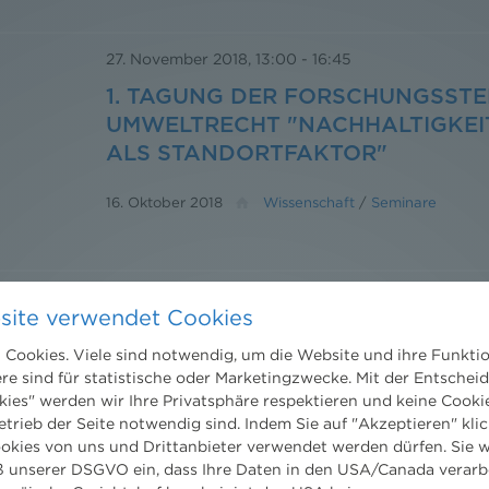
27. November 2018, 13:00
-
16:45
1. TAGUNG DER FORSCHUNGSSTE
UMWELTRECHT "NACHHALTIGKEI
ALS STANDORTFAKTOR"
16. Oktober 2018
Wissenschaft
/
Seminare
1. TAGUNG DER FORSCHUNGSSTE
site verwendet Cookies
UMWELTRECHT: "NACHHALTIGKE
ALS STANDORTFAKTOR"
Cookies. Viele sind notwendig, um die Website und ihre Funkti
ere sind für statistische oder Marketingzwecke. Mit der Entschei
kies" werden wir Ihre Privatsphäre respektieren und keine Cookie
16. Oktober 2018
News
/
News aktuell
/
2018
etrieb der Seite notwendig sind. Indem Sie auf "Akzeptieren" klic
ookies von uns und Drittanbieter verwendet werden dürfen. Sie w
 unserer DSGVO ein, dass Ihre Daten in den USA/Canada verarb