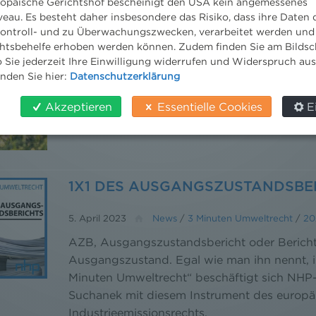
ropäische Gerichtshof bescheinigt den USA kein angemessenes
eau. Es besteht daher insbesondere das Risiko, dass ihre Daten
ontroll- und zu Überwachungszwecken, verarbeitet werden und
tsbehelfe erhoben werden können. Zudem finden Sie am Bildsc
 Sie jederzeit Ihre Einwilligung widerrufen und Widerspruch au
inden Sie hier:
Datenschutzerklärung
Akzeptieren
Essentielle Cookies
E
1X1 DES AUSGANGSZUSTANDSBE
5. April 2023
News
/
3 Minuten Umweltrecht
/
20
AZB, Ausgangszustandsbericht oder Berich
Ausgangszustand. Egal wie man ihn nennt, 
Minuten Umweltrecht“ beschäftigt sich NHP
Suchanek mit diesem Instrument des europä
Industrieemissionsrechts.