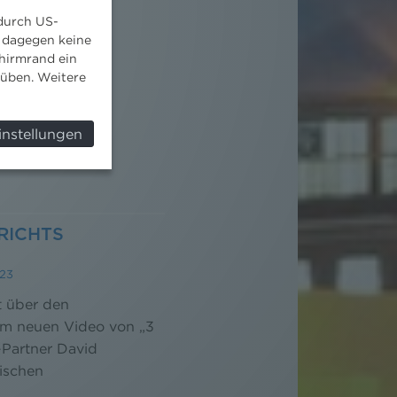
 durch US-
 dagegen keine
hirmrand ein
süben. Weitere
instellungen
RICHTS
23
t über den
im neuen Video von „3
-Partner David
ischen