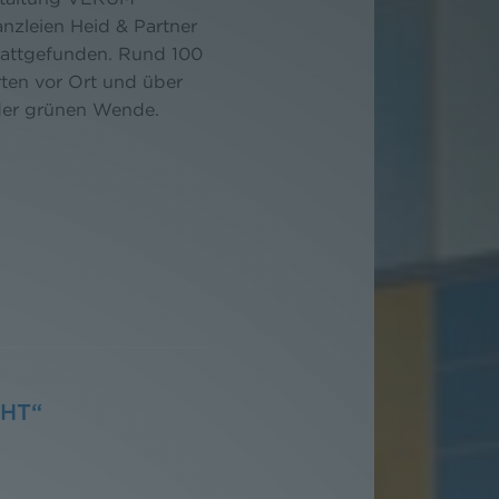
zleien Heid & Partner
tattgefunden. Rund 100
rten vor Ort und über
der grünen Wende.
CHT“