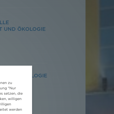
LLE
T UND ÖKOLOGIE
LLE
IT UND ÖKOLOGIE
onen zu
dung "Nur
s setzen, die
ken, willigen
illigen
eitet werden