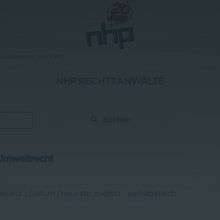
essebereich
Kontakt
NHP RECHTSANWÄLTE
Suchen
Umweltrecht
levanz
,
Datum (neueste zuerst)
,
alphabetisch