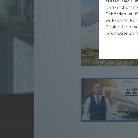
dürfen. Der Eu
Datenschutzniv
Behörden, zu K
wirksamen Rech
Cookie-Icon wo
Infomationen f