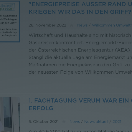
"ENERGIEPREISE AUSSER RAND UN
RIEGEN WIR DAS IN DEN GRIFF?
28. November 2022
News
/
Willkommen Umweltr
Wirtschaft und Haushalte sind mit historisc
Gaspreisen konfrontiert. Energiemarkt-Expe
der Österreichischen Energieagentur (AEA) d
Stangl die aktuelle Lage am Energiemarkt un
Maßnahmen die Energiekrise in den Griff zu kr
der neuesten Folge von Willkommen Umwelt
1. FACHTAGUNG VERUM WAR EIN G
RFOLG
5. Oktober 2021
News
/
News aktuell
/
2021
Am 30.9.2021 hat zum ersten Mal die Vera