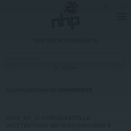
DE
|
EN
NHP RECHTSANWÄLTE
Unternehmen
News
Suchen
Wissenschaft
Karriere
Suchergebnisse für
Umweltrecht
Pressebereich
Kontakt
2014_03_11 OMBUDSSTELLE
WETTBETRUG BEI NIEDERHUBER &