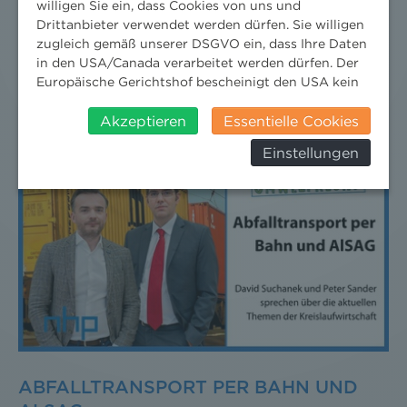
willigen Sie ein, dass Cookies von uns und
Aufsicht. In dieser Ausgabe von „3 Minuten
Drittanbieter verwendet werden dürfen. Sie willigen
Umweltrecht“ beschäftigt sich Peter Sander mit der
zugleich gemäß unserer DSGVO ein, dass Ihre Daten
in den USA/Canada verarbeitet werden dürfen. Der
Abgrenzung dieser Begrifflichkeiten.
Europäische Gerichtshof bescheinigt den USA kein
angemessenes Datenschutzniveau. Es besteht daher
insbesondere das Risiko, dass ihre Daten durch US-
Akzeptieren
Essentielle Cookies
Behörden, zu Kontroll- und zu
Einstellungen
Überwachungszwecken, verarbeitet werden und
dagegen keine wirksamen Rechtsbehelfe erhoben
werden können. Zudem finden Sie am
Bildschirmrand ein Cookie-Icon wo Sie jederzeit Ihre
Einwilligung widerrufen und Widerspruch ausüben.
Weitere Infomationen finden Sie hier:
Datenschutzerklärung
ABFALLTRANSPORT PER BAHN UND