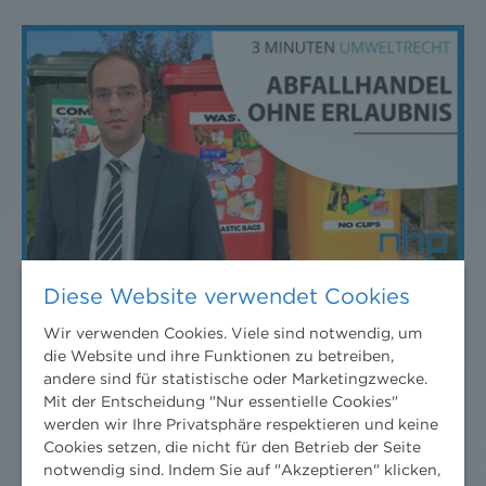
Diese Website verwendet Cookies
ABFALLHANDEL OHNE ERLAUBNIS
Wir verwenden Cookies. Viele sind notwendig, um
die Website und ihre Funktionen zu betreiben,
10. Dezember 2021
News
/
3 Minuten Umweltrecht
/
2021
andere sind für statistische oder Marketingzwecke.
Im österreichischen Abfallrecht braucht ein
Mit der Entscheidung "Nur essentielle Cookies"
werden wir Ihre Privatsphäre respektieren und keine
Abfallsammler eine behördliche Erlaubnis. Jemand,
Cookies setzen, die nicht für den Betrieb der Seite
der „nur“ mit Abfall handelt, braucht diese nicht
notwendig sind. Indem Sie auf "Akzeptieren" klicken,
und unterliegt auch nur bedingt der behördlichen