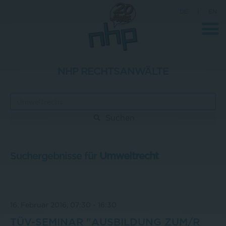
DE
|
EN
NHP RECHTSANWÄLTE
Unternehmen
News
Suchen
Wissenschaft
Karriere
Suchergebnisse für
Umweltrecht
Pressebereich
Kontakt
16. Februar 2016, 07:30
-
16:30
TÜV-SEMINAR "AUSBILDUNG ZUM/R