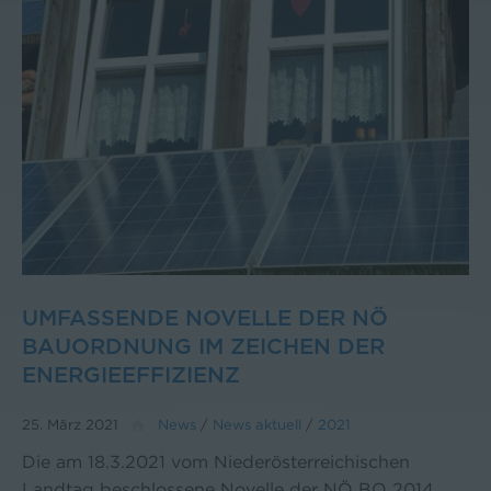
UMFASSENDE NOVELLE DER NÖ
BAUORDNUNG IM ZEICHEN DER
ENERGIEEFFIZIENZ
25. März 2021
News
/
News aktuell
/
2021
Die am 18.3.2021 vom Niederösterreichischen
Landtag beschlossene Novelle der NÖ BO 2014