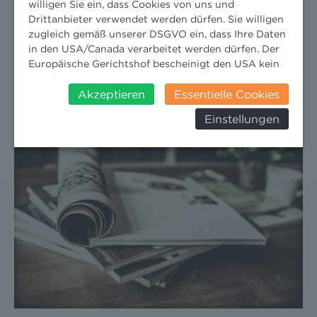
willigen Sie ein, dass Cookies von uns und
Drittanbieter verwendet werden dürfen. Sie willigen
UMWELTRECHT JAHRBUCH 2016
zugleich gemäß unserer DSGVO ein, dass Ihre Daten
in den USA/Canada verarbeitet werden dürfen. Der
Europäische Gerichtshof bescheinigt den USA kein
2. November 2017
Wissenschaft
/
Publikationen
angemessenes Datenschutzniveau. Es besteht daher
insbesondere das Risiko, dass ihre Daten durch US-
Akzeptieren
Essentielle Cookies
Behörden, zu Kontroll- und zu
Einstellungen
Überwachungszwecken, verarbeitet werden und
dagegen keine wirksamen Rechtsbehelfe erhoben
werden können. Zudem finden Sie am
Bildschirmrand ein Cookie-Icon wo Sie jederzeit Ihre
Einwilligung widerrufen und Widerspruch ausüben.
Weitere Infomationen finden Sie hier:
Datenschutzerklärung