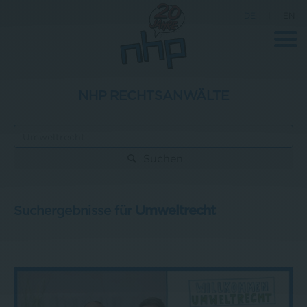
DE
|
EN
NHP RECHTSANWÄLTE
Unternehmen
News
Suchen
Wissenschaft
Karriere
Suchergebnisse für
Umweltrecht
Pressebereich
Kontakt