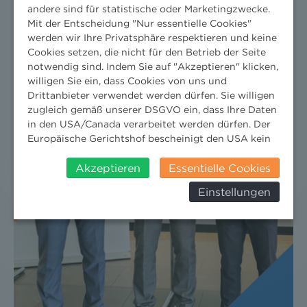
andere sind für statistische oder Marketingzwecke.
Mit der Entscheidung "Nur essentielle Cookies"
werden wir Ihre Privatsphäre respektieren und keine
Cookies setzen, die nicht für den Betrieb der Seite
notwendig sind. Indem Sie auf "Akzeptieren" klicken,
willigen Sie ein, dass Cookies von uns und
Drittanbieter verwendet werden dürfen. Sie willigen
zugleich gemäß unserer DSGVO ein, dass Ihre Daten
in den USA/Canada verarbeitet werden dürfen. Der
Europäische Gerichtshof bescheinigt den USA kein
angemessenes Datenschutzniveau. Es besteht daher
insbesondere das Risiko, dass ihre Daten durch US-
Akzeptieren
Essentielle Cookies
Behörden, zu Kontroll- und zu
Einstellungen
Überwachungszwecken, verarbeitet werden und
dagegen keine wirksamen Rechtsbehelfe erhoben
werden können. Zudem finden Sie am
Bildschirmrand ein Cookie-Icon wo Sie jederzeit Ihre
Einwilligung widerrufen und Widerspruch ausüben.
Weitere Infomationen finden Sie hier:
Datenschutzerklärung