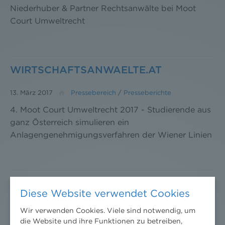
Niederhuber & Partner Rechtsanwälte bei Moot
Court Umweltrecht
WIRTSCHAFTSANWAELTE.AT
13. März 2017
Pressebereich
/
Presseberichte
4. Moot Court Umweltrecht 2017 - Studierende aus
ganz Österreich simulieren ein
Anlagengenehmigungsverfahren der Wiener Linien
Diese Website verwendet Cookies
Wir verwenden Cookies. Viele sind notwendig, um
die Website und ihre Funktionen zu betreiben,