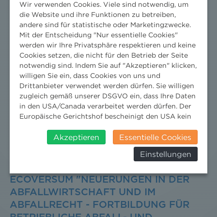
Wir verwenden Cookies. Viele sind notwendig, um
die Website und ihre Funktionen zu betreiben,
andere sind für statistische oder Marketingzwecke.
Mit der Entscheidung "Nur essentielle Cookies"
BLOSSES ANZEIGEVERFAHREN FÜR A
werden wir Ihre Privatsphäre respektieren und keine
WG-KAPAZITÄTSERWEITERUNGEN
Cookies setzen, die nicht für den Betrieb der Seite
notwendig sind. Indem Sie auf "Akzeptieren" klicken,
8. Mai 2020
News
/
News aktuell
/
2020
willigen Sie ein, dass Cookies von uns und
Drittanbieter verwendet werden dürfen. Sie willigen
Kapazitätserweiterungen für das Lagern von
zugleich gemäß unserer DSGVO ein, dass Ihre Daten
Abfällen können mit einer bloßen Anzeige bei der
in den USA/Canada verarbeitet werden dürfen. Der
AWG-Behörde realisiert werden.
Europäische Gerichtshof bescheinigt den USA kein
angemessenes Datenschutzniveau. Es besteht daher
insbesondere das Risiko, dass ihre Daten durch US-
Akzeptieren
Essentielle Cookies
Behörden, zu Kontroll- und zu
Einstellungen
Überwachungszwecken, verarbeitet werden und
8. Juni 2017, 07:00
-
14:30
dagegen keine wirksamen Rechtsbehelfe erhoben
werden können. Zudem finden Sie am
ECOVERSUM "NEUERUNGEN IN DER
Bildschirmrand ein Cookie-Icon wo Sie jederzeit Ihre
ABFALLWIRTSCHAFT UND IM
Einwilligung widerrufen und Widerspruch ausüben.
ABFALLRECHT - FORTBILDUNG FÜR
Weitere Infomationen finden Sie hier: