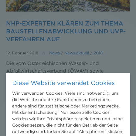
NHP-EXPERTEN KLÄREN ZUM THEMA
BAUSTELLENABWICKLUNG UND UVP-
VERFAHREN AUF
12. Februar 2018
News
/
News aktuell
/
2018
Die vom Österreichischen Wasser- und
Abfallwirtschaftsverband (ÖWAV) sowie
Niederhuber & Partner Rechtsanwälte ausgerichtete
Diese Website verwendet Cookies
Fachveranstaltung „Die Baustelle – Rechtliche
Rahmenbedingungen für Auftragnehmer,
Wir verwenden Cookies. Viele sind notwendig, um
die Website und ihre Funktionen zu betreiben,
Auftraggeber und Behörde“ beschäftigt sich mit
andere sind für statistische oder Marketingzwecke.
den rechtlichen Implikationen der Abwicklung von
Mit der Entscheidung "Nur essentielle Cookies"
Bauvorhaben.
werden wir Ihre Privatsphäre respektieren und keine
Cookies setzen, die nicht für den Betrieb der Seite
notwendig sind. Indem Sie auf "Akzeptieren" klicken,