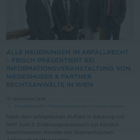
ALLE NEUERUNGEN IM ABFALLRECHT
– FRISCH PRÄSENTIERT BEI
INFORMATIONSVERANSTALTUNG VON
NIEDERHUBER & PARTNER
RECHTSANWÄLTE IN WIEN
13. September 2019
Pressebereich
/
Presseaussendungen
/
Aussendungen
Nach dem erfolgreichen Auftakt in Salzburg lud
NHP zum 2. Erfahrungsaustausch zur kürzlich
beschlossenen Novelle des österreichischen