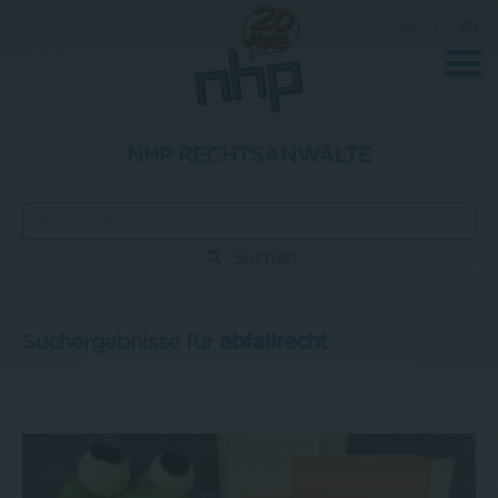
DE
|
EN
NHP RECHTSANWÄLTE
Unternehmen
News
Suchen
Wissenschaft
Karriere
Suchergebnisse für
abfallrecht
Pressebereich
Kontakt