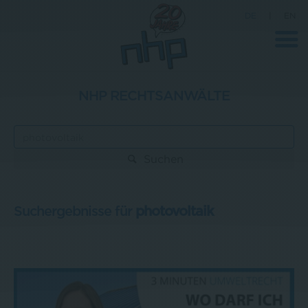
DE
|
EN
NHP RECHTSANWÄLTE
Unternehmen
News
Suchen
Wissenschaft
Karriere
Suchergebnisse für
photovoltaik
Pressebereich
Kontakt