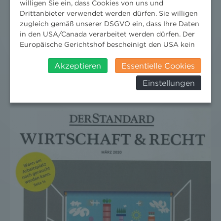
willigen Sie ein, dass Cookies von uns und
Drittanbieter verwendet werden dürfen. Sie willigen
zugleich gemäß unserer DSGVO ein, dass Ihre Daten
in den USA/Canada verarbeitet werden dürfen. Der
PHOTOVOLTAIK- UND
Europäische Gerichtshof bescheinigt den USA kein
WINDKRAFTANLAGEN JA, ABER WO?
angemessenes Datenschutzniveau. Es besteht daher
insbesondere das Risiko, dass ihre Daten durch US-
Akzeptieren
Essentielle Cookies
2022-05-30T15:38:00+02:00
Wissenschaft
/
Publikationen
Behörden, zu Kontroll- und zu
Einstellungen
Überwachungszwecken, verarbeitet werden und
dagegen keine wirksamen Rechtsbehelfe erhoben
werden können. Zudem finden Sie am
Bildschirmrand ein Cookie-Icon wo Sie jederzeit Ihre
Einwilligung widerrufen und Widerspruch ausüben.
Weitere Infomationen finden Sie hier:
Datenschutzerklärung