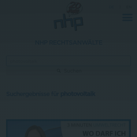
DE
|
EN
NHP RECHTSANWÄLTE
Unternehmen
News
Suchen
Wissenschaft
Karriere
Suchergebnisse für
photovoltaik
Pressebereich
Kontakt