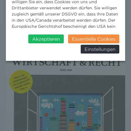
PHOTOVOLTAIK- UND
willigen Sie ein, dass Cookies von uns und
Drittanbieter verwendet werden dürfen. Sie willigen
WINDKRAFTANLAGEN JA, ABER WO?
zugleich gemäß unserer DSGVO ein, dass Ihre Daten
in den USA/Canada verarbeitet werden dürfen. Der
30. Mai 2022
Wissenschaft
/
Publikationen
Europäische Gerichtshof bescheinigt den USA kein
angemessenes Datenschutzniveau. Es besteht daher
insbesondere das Risiko, dass ihre Daten durch US-
Akzeptieren
Essentielle Cookies
Behörden, zu Kontroll- und zu
Einstellungen
Überwachungszwecken, verarbeitet werden und
dagegen keine wirksamen Rechtsbehelfe erhoben
werden können. Zudem finden Sie am
Bildschirmrand ein Cookie-Icon wo Sie jederzeit Ihre
Einwilligung widerrufen und Widerspruch ausüben.
Weitere Infomationen finden Sie hier:
Datenschutzerklärung