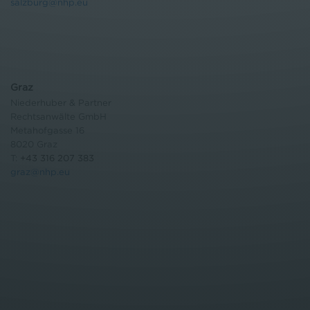
salzburg@nhp.eu
Graz
Niederhuber & Partner
Rechtsanwälte GmbH
Metahofgasse 16
8020 Graz
T:
+43 316 207 383
graz@nhp.eu