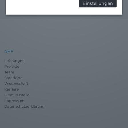
Einstellungen
Überwachungszwecken, verarbeitet werden und
dagegen keine wirksamen Rechtsbehelfe erhoben
werden können. Zudem finden Sie am
Bildschirmrand ein Cookie-Icon wo Sie jederzeit Ihre
Einwilligung widerrufen und Widerspruch ausüben.
Weitere Infomationen finden Sie hier:
Datenschutzerklärung
NHP
Leistungen
Projekte
Team
Standorte
Wissenschaft
Karriere
Ombudsstelle
Impressum
Datenschutz
erklärung