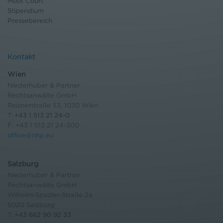
Moot Court
Stipendium
Pressebereich
Kontakt
Wien
Niederhuber & Partner
Rechtsanwälte GmbH
Reisnerstraße 53, 1030 Wien
T:
+43 1 513 21 24-0
F: +43 1 513 21 24-300
office@nhp.eu
Salzburg
Niederhuber & Partner
Rechtsanwälte GmbH
Wilhelm-Spazier-Straße 2a
5020 Salzburg
T:
+43 662 90 92 33