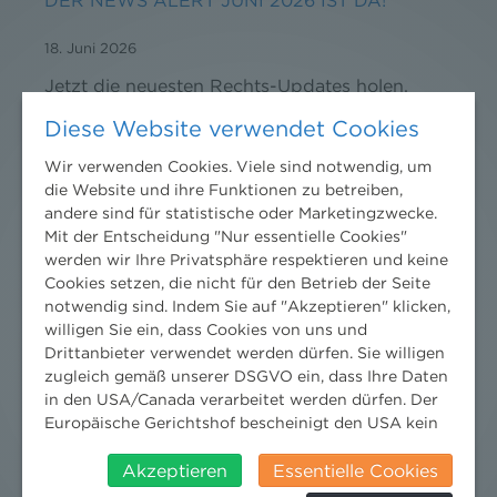
DER NEWS ALERT JUNI 2026 IST DA!
18. Juni 2026
Jetzt die neuesten Rechts-Updates holen.
Diese Website verwendet Cookies
CO₂-REGULIERUNG IM WANDEL: WAS
Wir verwenden Cookies. Viele sind notwendig, um
UNTERNEHMEN JETZT ZU CCS, CCU UND ETS
die Website und ihre Funktionen zu betreiben,
andere sind für statistische oder Marketingzwecke.
WISSEN SOLLTEN
Mit der Entscheidung "Nur essentielle Cookies"
werden wir Ihre Privatsphäre respektieren und keine
27. Mai 2026
Cookies setzen, die nicht für den Betrieb der Seite
Die Regulierung von CO₂ entwickelt sich derzeit
notwendig sind. Indem Sie auf "Akzeptieren" klicken,
zu einem eigenständigen Rechtsbereich. Für
willigen Sie ein, dass Cookies von uns und
Drittanbieter verwendet werden dürfen. Sie willigen
Industrieunternehmen, Anlagenbetreiber und
zugleich gemäß unserer DSGVO ein, dass Ihre Daten
Projektentwickler gewinnen Fragen der CO₂-
in den USA/Canada verarbeitet werden dürfen. Der
Abscheidung, -Nutzung, -Speicherung und -
Europäische Gerichtshof bescheinigt den USA kein
Zertifizierung zunehmend an praktischer
angemessenes Datenschutzniveau. Es besteht daher
Bedeutung:
insbesondere das Risiko, dass ihre Daten durch US-
Akzeptieren
Essentielle Cookies
Behörden, zu Kontroll- und zu