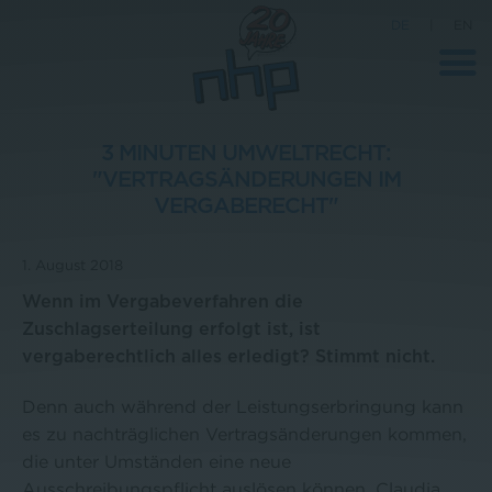
DE
|
EN
3 MINUTEN UMWELTRECHT:
"VERTRAGSÄNDERUNGEN IM
Unternehmen
VERGABERECHT"
News
1. August 2018
Wissenschaft
Wenn im Vergabeverfahren die
Karriere
Zuschlagserteilung erfolgt ist, ist
vergaberechtlich alles erledigt? Stimmt nicht.
Pressebereich
Kontakt
Denn auch während der Leistungserbringung kann
es zu nachträglichen Vertragsänderungen kommen,
die unter Umständen eine neue
Ausschreibungspflicht auslösen können. Claudia