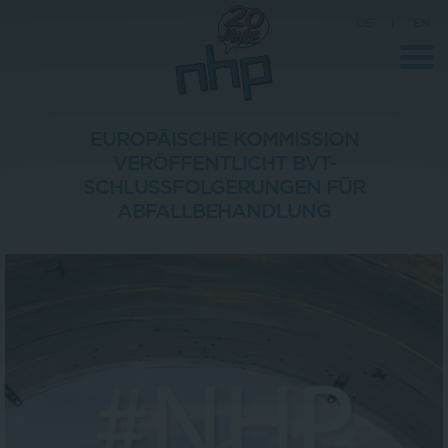
DE
|
EN
EUROPÄISCHE KOMMISSION
VERÖFFENTLICHT BVT-
Unternehmen
SCHLUSSFOLGERUNGEN FÜR
ABFALLBEHANDLUNG
News
Wissenschaft
Karriere
Pressebereich
Kontakt