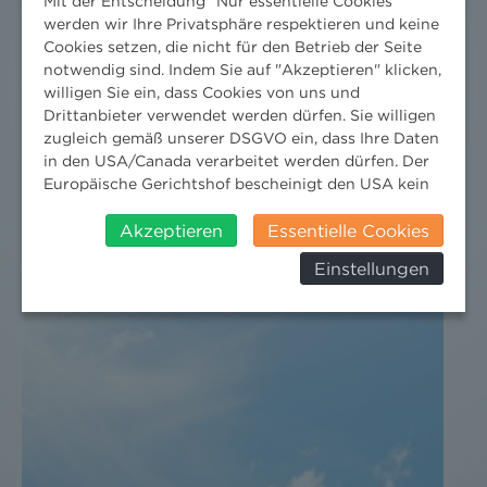
Mit der Entscheidung "Nur essentielle Cookies"
werden wir Ihre Privatsphäre respektieren und keine
Cookies setzen, die nicht für den Betrieb der Seite
notwendig sind. Indem Sie auf "Akzeptieren" klicken,
willigen Sie ein, dass Cookies von uns und
Drittanbieter verwendet werden dürfen. Sie willigen
DER NEWS ALERT JUNI 2026 IST DA!
zugleich gemäß unserer DSGVO ein, dass Ihre Daten
in den USA/Canada verarbeitet werden dürfen. Der
18. Juni 2026
Europäische Gerichtshof bescheinigt den USA kein
angemessenes Datenschutzniveau. Es besteht daher
Jetzt die neuesten Rechts-Updates holen.
insbesondere das Risiko, dass ihre Daten durch US-
Akzeptieren
Essentielle Cookies
Behörden, zu Kontroll- und zu
Einstellungen
Überwachungszwecken, verarbeitet werden und
dagegen keine wirksamen Rechtsbehelfe erhoben
werden können. Zudem finden Sie am
Bildschirmrand ein Cookie-Icon wo Sie jederzeit Ihre
Einwilligung widerrufen und Widerspruch ausüben.
Weitere Infomationen finden Sie hier:
Datenschutzerklärung