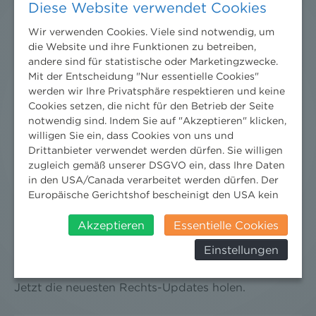
Diese Website verwendet Cookies
Wir verwenden Cookies. Viele sind notwendig, um
die Website und ihre Funktionen zu betreiben,
andere sind für statistische oder Marketingzwecke.
Mit der Entscheidung "Nur essentielle Cookies"
werden wir Ihre Privatsphäre respektieren und keine
Cookies setzen, die nicht für den Betrieb der Seite
notwendig sind. Indem Sie auf "Akzeptieren" klicken,
willigen Sie ein, dass Cookies von uns und
Drittanbieter verwendet werden dürfen. Sie willigen
zugleich gemäß unserer DSGVO ein, dass Ihre Daten
in den USA/Canada verarbeitet werden dürfen. Der
Europäische Gerichtshof bescheinigt den USA kein
angemessenes Datenschutzniveau. Es besteht daher
insbesondere das Risiko, dass ihre Daten durch US-
Akzeptieren
Essentielle Cookies
DER NEWS ALERT JUNI 2026 IST DA!
Behörden, zu Kontroll- und zu
Einstellungen
Überwachungszwecken, verarbeitet werden und
18. Juni 2026
dagegen keine wirksamen Rechtsbehelfe erhoben
werden können. Zudem finden Sie am
Jetzt die neuesten Rechts-Updates holen.
Bildschirmrand ein Cookie-Icon wo Sie jederzeit Ihre
Einwilligung widerrufen und Widerspruch ausüben.