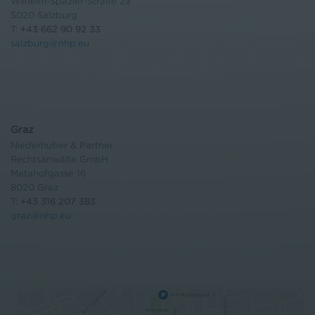
Wilhelm-Spazier-Straße 2a
5020 Salzburg
T:
+43 662 90 92 33
salzburg@nhp.eu
Graz
Niederhuber & Partner
Rechtsanwälte GmbH
Metahofgasse 16
8020 Graz
T:
+43 316 207 383
graz@nhp.eu