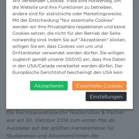
Wir verwenden Cookies. Viele sind notwendig, um
22. November 2018
die Website und ihre Funktionen zu betreiben,
andere sind für statistische oder Marketingzwecke.
Vorstellung der UVP-Novelle, Judikatur des BVwG
Mit der Entscheidung "Nur essentielle Cookies"
und des VwGH zum UVP-Recht, messerscharf
werden wir Ihre Privatsphäre respektieren und keine
analysierte Rechtsprobleme zu Detailfragen und
Cookies setzen, die nicht für den Betrieb der Seite
NHP-Experten mitten drin. Ein voller Erfolg war die
notwendig sind. Indem Sie auf "Akzeptieren" klicken,
willigen Sie ein, dass Cookies von uns und
ÖWAV-Veranstaltung zum UVP-Recht im D3
Drittanbieter verwendet werden dürfen. Sie willigen
Convention Center.
zugleich gemäß unserer DSGVO ein, dass Ihre Daten
in den USA/Canada verarbeitet werden dürfen. Der
Europäische Gerichtshof bescheinigt den USA kein
NHP ZUM ERSTEN MAL AUF DER
angemessenes Datenschutzniveau. Es besteht daher
JUSSUCCESS 2018!
insbesondere das Risiko, dass ihre Daten durch US-
Akzeptieren
Essentielle Cookies
Behörden, zu Kontroll- und zu
Einstellungen
Überwachungszwecken, verarbeitet werden und
31. Oktober 2018
dagegen keine wirksamen Rechtsbehelfe erhoben
werden können. Zudem finden Sie am
Die Rechtsanwaltskanzlei Niederhuber & Partner
Bildschirmrand ein Cookie-Icon wo Sie jederzeit Ihre
war am 30. Oktober 2018 zum ersten Mal als
Einwilligung widerrufen und Widerspruch ausüben.
Aussteller auf der größten Karrieremesse für
Weitere Infomationen finden Sie hier:
Studierende und Absolvent/innen der
Datenschutzerklärung