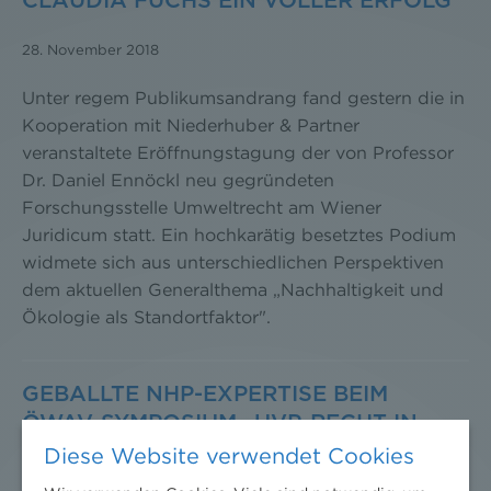
CLAUDIA FUCHS EIN VOLLER ERFOLG
28. November 2018
Unter regem Publikumsandrang fand gestern die in
Kooperation mit Niederhuber & Partner
veranstaltete Eröffnungstagung der von Professor
Dr. Daniel Ennöckl neu gegründeten
Forschungsstelle Umweltrecht am Wiener
Juridicum statt. Ein hochkarätig besetztes Podium
widmete sich aus unterschiedlichen Perspektiven
dem aktuellen Generalthema „Nachhaltigkeit und
Ökologie als Standortfaktor".
GEBALLTE NHP-EXPERTISE BEIM
ÖWAV-SYMPOSIUM „UVP-RECHT IN
DER PRAXIS“
Diese Website verwendet Cookies