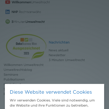
Nachrichten
News aktuell
Newsletter
3 Minuten Umweltrecht
Willkommen Umweltrecht
Umweltrechtsblog
Seminare
Publikationen
Moot Court
Stipendium
Diese Website verwendet Cookies
Pressebereich
Wir verwenden Cookies. Viele sind notwendig, um
die Website und ihre Funktionen zu betreiben,