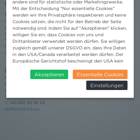
andere sind für statistische oder Marketingzwecke.
Kontakt
Mit der Entscheidung "Nur essentielle Cookies"
Wien
werden wir Ihre Privatsphäre respektieren und keine
Niederhuber & Partner
Cookies setzen, die nicht für den Betrieb der Seite
Rechtsanwälte GmbH
notwendig sind. Indem Sie auf "Akzeptieren" klicken,
Reisnerstraße 53, 1030 Wien
willigen Sie ein, dass Cookies von uns und
T:
+43 1 513 21 24-0
Drittanbieter verwendet werden dürfen. Sie willigen
F: +43 1 513 21 24-300
zugleich gemäß unserer DSGVO ein, dass Ihre Daten
office@nhp.eu
in den USA/Canada verarbeitet werden dürfen. Der
Europäische Gerichtshof bescheinigt den USA kein
angemessenes Datenschutzniveau. Es besteht daher
Salzburg
insbesondere das Risiko, dass ihre Daten durch US-
Akzeptieren
Essentielle Cookies
Niederhuber & Partner
Behörden, zu Kontroll- und zu
Rechtsanwälte GmbH
Einstellungen
Überwachungszwecken, verarbeitet werden und
Wilhelm-Spazier-Straße 2a
dagegen keine wirksamen Rechtsbehelfe erhoben
5020 Salzburg
werden können. Zudem finden Sie am
T:
+43 662 90 92 33
Bildschirmrand ein Cookie-Icon wo Sie jederzeit Ihre
salzburg@nhp.eu
Einwilligung widerrufen und Widerspruch ausüben.
Weitere Infomationen finden Sie hier:
Datenschutzerklärung