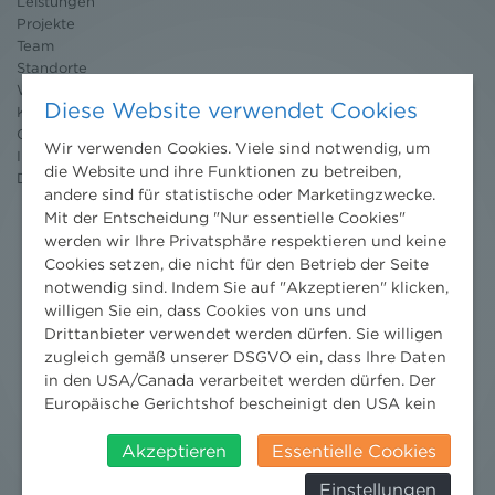
Leistungen
Projekte
Team
Standorte
Wissenschaft
Diese Website verwendet Cookies
Karriere
Ombudsstelle
Wir verwenden Cookies. Viele sind notwendig, um
Impressum
die Website und ihre Funktionen zu betreiben,
Datenschutz
erklärung
andere sind für statistische oder Marketingzwecke.
Mit der Entscheidung "Nur essentielle Cookies"
werden wir Ihre Privatsphäre respektieren und keine
Cookies setzen, die nicht für den Betrieb der Seite
notwendig sind. Indem Sie auf "Akzeptieren" klicken,
willigen Sie ein, dass Cookies von uns und
Drittanbieter verwendet werden dürfen. Sie willigen
zugleich gemäß unserer DSGVO ein, dass Ihre Daten
in den USA/Canada verarbeitet werden dürfen. Der
Europäische Gerichtshof bescheinigt den USA kein
angemessenes Datenschutzniveau. Es besteht daher
insbesondere das Risiko, dass ihre Daten durch US-
Akzeptieren
Essentielle Cookies
Behörden, zu Kontroll- und zu
Einstellungen