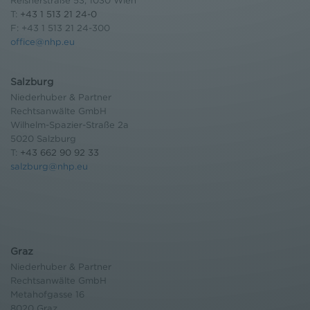
Reisnerstraße 53, 1030 Wien
T:
+43 1 513 21 24-0
F: +43 1 513 21 24-300
office@nhp.eu
Salzburg
Niederhuber & Partner
Rechtsanwälte GmbH
Wilhelm-Spazier-Straße 2a
5020 Salzburg
T:
+43 662 90 92 33
salzburg@nhp.eu
Graz
Niederhuber & Partner
Rechtsanwälte GmbH
Metahofgasse 16
8020 Graz