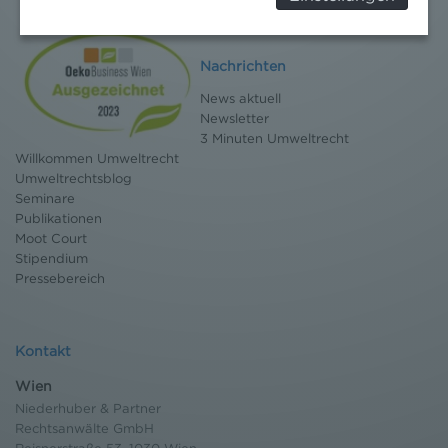
Überwachungszwecken, verarbeitet werden und
dagegen keine wirksamen Rechtsbehelfe erhoben
werden können. Zudem finden Sie am
Bildschirmrand ein Cookie-Icon wo Sie jederzeit Ihre
Nachrichten
Einwilligung widerrufen und Widerspruch ausüben.
News aktuell
Weitere Infomationen finden Sie hier:
Newsletter
Datenschutzerklärung
3 Minuten Umweltrecht
Willkommen Umweltrecht
Umweltrechtsblog
Seminare
Publikationen
Moot Court
Stipendium
Pressebereich
Kontakt
Wien
Niederhuber & Partner
Rechtsanwälte GmbH