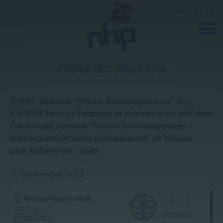
DE
|
EN
ÖWAV ZEITUNG 7-8/13
Unternehmen
ÖWAV Seminar "Risiko Grundeigentum" Am
News
5.6.2013 fand in Salzburg in Kooperation mit dem
ÖWAV das Seminar "Risiko Grundeigentum -
Wissenschaft
Haftungsfallen beim Grunderwerb im Wasser-
Karriere
und Abfallrecht" statt.
Pressebereich
11. September 2013
Kontakt