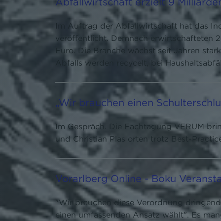
Abfallwirtschaft erzielt 9 Milliard
Im Auftrag der Abfallwirtschaft hat das In
veröffentlicht. Demnach erwirtschafteten 
Euro. Die Branche wächst seit Jahren star
Abfalls werden recycelt, bei Haushaltsabfä
„Wir brauchen einen Schulterschlu
Im Gespräch. Die Fachtagung VERUM bring
und Christian Plas orten trotz Best-Practic
Vorarlberg Online - Boku Verans
"Wir brauchen diese Verordnung dringend!"
einen umfassenden Ansatz wählt". Es mangl