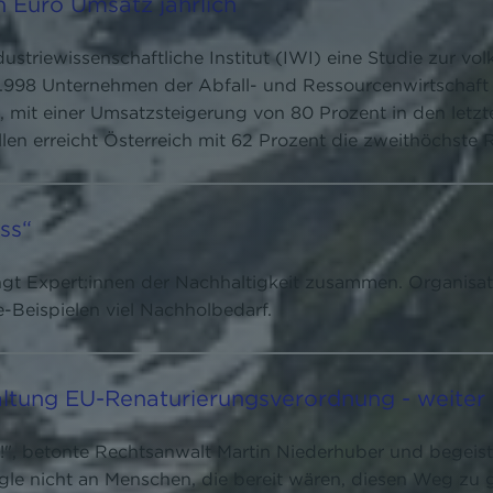
en Euro Umsatz jährlich
dustriewissenschaftliche Institut (IWI) eine Studie zur v
2.998 Unternehmen der Abfall- und Ressourcenwirtschaft i
k, mit einer Umsatzsteigerung von 80 Prozent in den let
llen erreicht Österreich mit 62 Prozent die zweithöchste
ss“
t Expert:innen der Nachhaltigkeit zusammen. Organisat
e-Beispielen viel Nachholbedarf.
taltung EU-Renaturierungsverordnung - weite
, betonte Rechtsanwalt Martin Niederhuber und begeister
e nicht an Menschen, die bereit wären, diesen Weg zu g