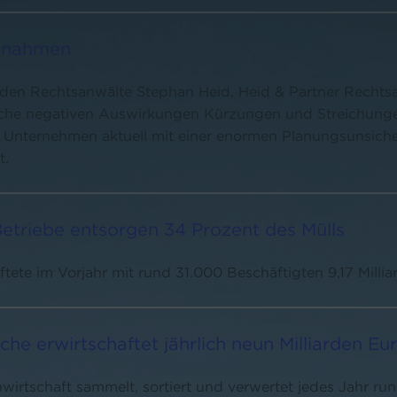
aßnahmen
eiden Rechtsanwälte Stephan Heid, Heid & Partner Rechts
elche negativen Auswirkungen Kürzungen und Streichun
Unternehmen aktuell mit einer enormen Planungsunsicherh
t.
etriebe entsorgen 34 Prozent des Mülls
tete im Vorjahr mit rund 31.000 Beschäftigten 9,17 Milli
che erwirtschaftet jährlich neun Milliarden E
wirtschaft sammelt, sortiert und verwertet jedes Jahr run