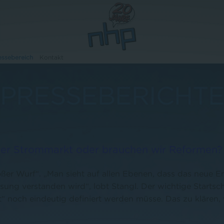
essebereich
Kontakt
PRESSEBERICHT
der Strommarkt oder brauchen wir Reformen?
ßer Wurf“. „Man sieht auf allen Ebenen, dass das neue 
sung verstanden wird“, lobt Stangl. Der wichtige Startschu
 noch eindeutig definiert werden müsse. Das zu klären, 