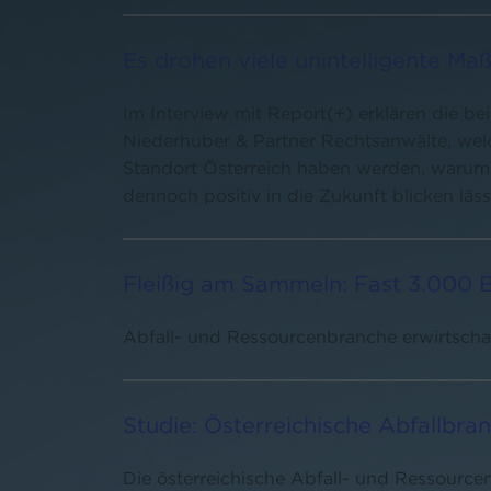
Es drohen viele unintelligente M
Im Interview mit Report(+) erklären die b
Niederhuber & Partner Rechtsanwälte, w
Standort Österreich haben werden, warum 
dennoch positiv in die Zukunft blicken läss
Fleißig am Sammeln: Fast 3.000 B
Abfall- und Ressourcenbranche erwirtschaf
Studie: Österreichische Abfallbran
Die österreichische Abfall- und Ressourcen