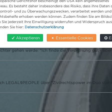
ropäische Gerichtshof bescheinigt den USA kein angemessenes
eau. Es besteht daher insbesondere das Risiko, dass ihre Daten
ontroll- und zu Überwachungszwecken, verarbeitet werden und
tsbehelfe erhoben werden können. Zudem finden Sie am Bildsc
tung EU-Renaturierungsverordnung - weiter 
 Sie jederzeit Ihre Einwilligung widerrufen und Widerspruch au
inden Sie hier:
Datenschutzerklärung
, betonte Rechtsanwalt Martin Niederhuber und begeister
Akzeptieren
Essentielle Cookies
E
e nicht an Menschen, die bereit wären, diesen Weg zu g
, "wenn es um Föderalismus oder Parteipolitik geht". Ma
hter gehen werde: "Ich finde die Verordnung gut - aber e
eich LEGAL§PEOPLE über "Zivilrechtspower im Duo starte