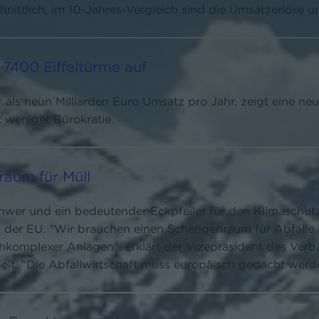
ittlich, im 10-Jahres-Vergleich sind die Umsatzerlöse u
t 7400 Eiffeltürme auf
hr als neun Milliarden Euro Umsatz pro Jahr, zeigt eine 
t weniger Bürokratie.
raum für Müll
chwer und ein bedeutender Eckpfeiler für den Klimaschutz
b der EU. "Wir brauchen einen Schengenraum für Abfälle
chkomplexer Anlagen", erklärt der Vizepräsident des Verb
t. "Die Abfallwirtschaft muss europäisch gedacht werd