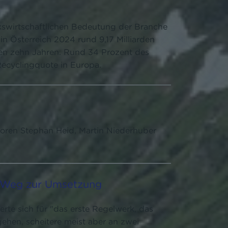
olkswirtschaftlichen Bedeutung der Branche
n Österreich 2024 rund 9,17 Milliarden
zten zehn Jahren. Rund 34 Prozent des
 Recyclingquote in Europa.
oren Stephan Heid, Martin Niederhuber
r Weg zur Umsetzung
te sich für "das erste Regelwerk, das
ehen, scheitere meist aber an zwei