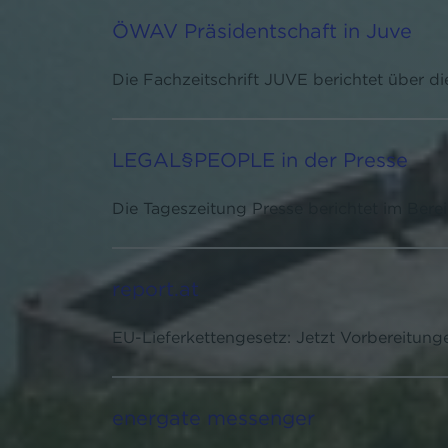
ÖWAV Präsidentschaft in Juve
Die Fachzeitschrift JUVE berichtet über 
LEGAL§PEOPLE in der Presse
Die Tageszeitung Presse berichtet im Be
report.at
EU-Lieferkettengesetz: Jetzt Vorbereitunge
energate messenger