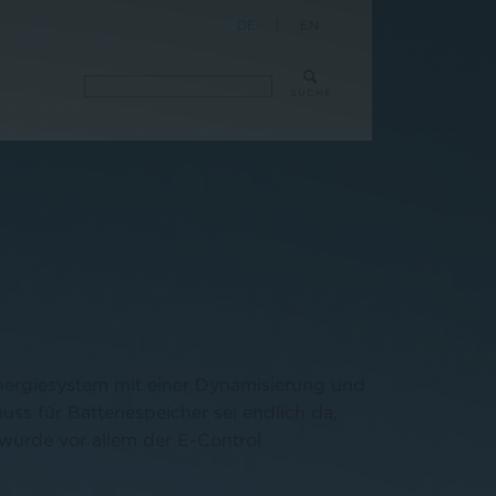
DE
|
EN
SUCHE
E
Energiesystem mit einer Dynamisierung und
ss für Batteriespeicher sei endlich da,
wurde vor allem der E-Control