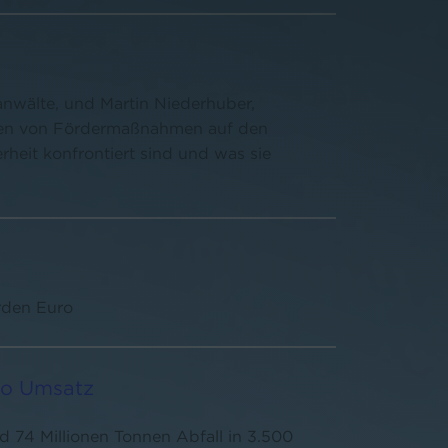
anwälte, und Martin Niederhuber,
gen von Fördermaßnahmen auf den
eit konfrontiert sind und was sie
arden Euro
uro Umsatz
d 74 Millionen Tonnen Abfall in 3.500