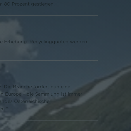
m 80 Prozent gestiegen.
neue Erhebung. Recyclingquoten werden
. Die Branche fordert nun eine
 in Europa - die Sammlung ist immer
andes Österreichischer
en."