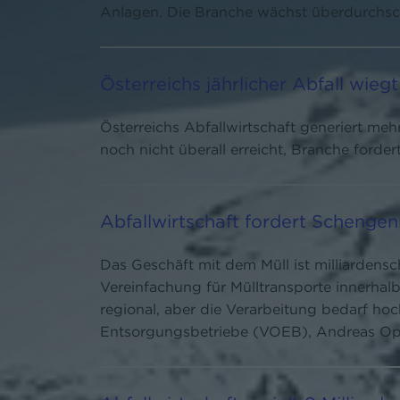
Anlagen. Die Branche wächst überdurchschn
Österreichs jährlicher Abfall wieg
Österreichs Abfallwirtschaft generiert me
noch nicht überall erreicht, Branche forder
Abfallwirtschaft fordert Schengen
Das Geschäft mit dem Müll ist milliardens
Vereinfachung für Mülltransporte innerhal
regional, aber die Verarbeitung bedarf ho
Entsorgungsbetriebe (VOEB), Andreas Opel