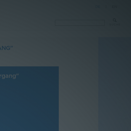
DE
|
EN
SUCHE
ANG"
hrgang"