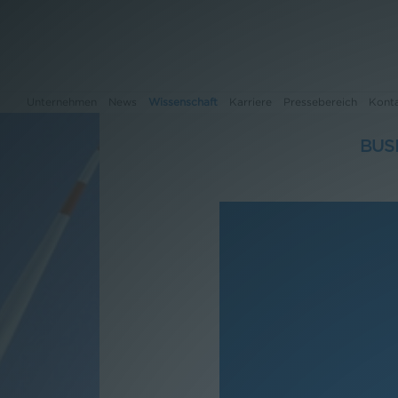
Unternehmen
News
Wissenschaft
Karriere
Pressebereich
Kont
BUS
Unternehmen
News
Wissenschaft
Karriere
Pressebereich
Kontakt