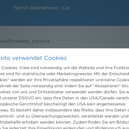
Termin übernehmen
iCal
loud19.related_persons
site verwendet Cookies
Cookies. Viele sind notwendig, um die Website und ihre Funkti
ere sind für statistische oder Marketingzwecke. Mit der Entschei
kies" werden wir Ihre Privatsphäre respektieren und keine Cookie
etrieb der Seite notwendig sind. Indem Sie auf "Akzeptieren" klic
Kontakt
ookies von uns und Drittanbieter verwendet werden dürfen. Sie w
 unserer DSGVO ein, dass Ihre Daten in den USA/Canada verarb
Wien
ropäische Gerichtshof bescheinigt den USA kein angemessenes
Niederhuber & Partner
eau. Es besteht daher insbesondere das Risiko, dass ihre Daten
trecht
Rechtsanwälte GmbH
ontroll- und zu Überwachungszwecken, verarbeitet werden und
eltrecht
Reisnerstraße 53, 1030 Wien
tsbehelfe erhoben werden können. Zudem finden Sie am Bildsc
og
T:
+43 1 513 21 24-0
 Sie jederzeit Ihre Einwilligung widerrufen und Widerspruch au