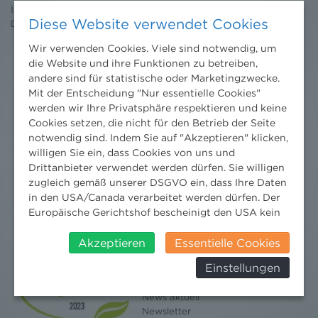
Impressum
Diese Website verwendet Cookies
Datenschutz
erklärung
Wir verwenden Cookies. Viele sind notwendig, um
die Website und ihre Funktionen zu betreiben,
andere sind für statistische oder Marketingzwecke.
Mit der Entscheidung "Nur essentielle Cookies"
werden wir Ihre Privatsphäre respektieren und keine
Cookies setzen, die nicht für den Betrieb der Seite
notwendig sind. Indem Sie auf "Akzeptieren" klicken,
willigen Sie ein, dass Cookies von uns und
Drittanbieter verwendet werden dürfen. Sie willigen
zugleich gemäß unserer DSGVO ein, dass Ihre Daten
in den USA/Canada verarbeitet werden dürfen. Der
Europäische Gerichtshof bescheinigt den USA kein
angemessenes Datenschutzniveau. Es besteht daher
insbesondere das Risiko, dass ihre Daten durch US-
Akzeptieren
Essentielle Cookies
Behörden, zu Kontroll- und zu
Einstellungen
Überwachungszwecken, verarbeitet werden und
Nachrichten
dagegen keine wirksamen Rechtsbehelfe erhoben
News aktuell
werden können. Zudem finden Sie am
Newsletter
Bildschirmrand ein Cookie-Icon wo Sie jederzeit Ihre