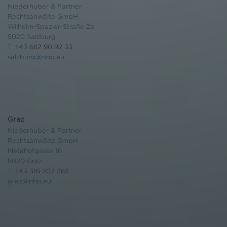
Niederhuber & Partner
Rechtsanwälte GmbH
Wilhelm-Spazier-Straße 2a
5020 Salzburg
T:
+43 662 90 92 33
salzburg@nhp.eu
Graz
Niederhuber & Partner
Rechtsanwälte GmbH
Metahofgasse 16
8020 Graz
T:
+43 316 207 383
graz@nhp.eu