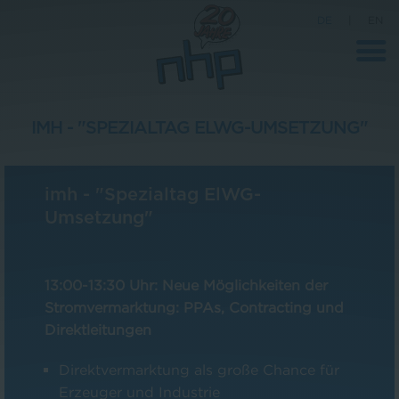
DE
|
EN
IMH - "SPEZIALTAG ELWG-UMSETZUNG"
Unternehmen
imh - "Spezialtag ElWG-
News
Umsetzung"
Wissenschaft
Karriere
13:00-13:30 Uhr: Neue Möglichkeiten der
Pressebereich
Stromvermarktung: PPAs, Contracting und
Kontakt
Direktleitungen
Direktvermarktung als große Chance für
Erzeuger und Industrie