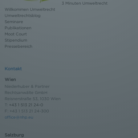
3 Minuten Umweltrecht
Einwilligung widerrufen und Widerspruch ausüben.
Willkommen Umweltrecht
Weitere Infomationen finden Sie hier:
Umweltrechtsblog
Datenschutzerklärung
Seminare
Publikationen
Moot Court
Stipendium
Pressebereich
Kontakt
Wien
Niederhuber & Partner
Rechtsanwälte GmbH
Reisnerstraße 53, 1030 Wien
T:
+43 1 513 21 24-0
F: +43 1 513 21 24-300
office@nhp.eu
Salzburg