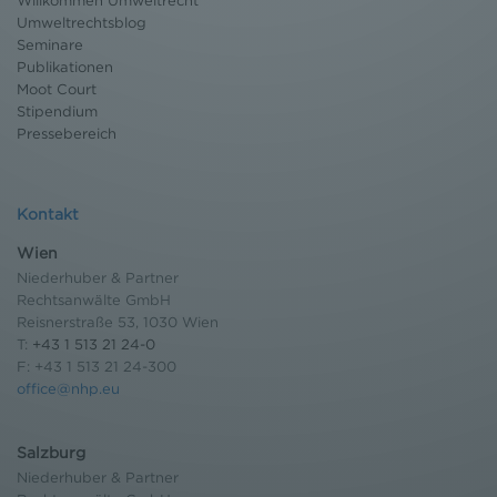
Willkommen Umweltrecht
Einwilligung widerrufen und Widerspruch ausüben.
Umweltrechtsblog
Weitere Infomationen finden Sie hier:
Seminare
Datenschutzerklärung
Publikationen
Moot Court
Stipendium
Pressebereich
Kontakt
Wien
Niederhuber & Partner
Rechtsanwälte GmbH
Reisnerstraße 53, 1030 Wien
T:
+43 1 513 21 24-0
F: +43 1 513 21 24-300
office@nhp.eu
Salzburg
Niederhuber & Partner