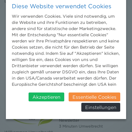
Datenschutz
erklärung
Diese Website verwendet Cookies
Wir verwenden Cookies. Viele sind notwendig, um
die Website und ihre Funktionen zu betreiben,
andere sind für statistische oder Marketingzwecke.
Mit der Entscheidung "Nur essentielle Cookies"
werden wir Ihre Privatsphäre respektieren und keine
Cookies setzen, die nicht für den Betrieb der Seite
notwendig sind. Indem Sie auf "Akzeptieren" klicken,
willigen Sie ein, dass Cookies von uns und
Drittanbieter verwendet werden dürfen. Sie willigen
zugleich gemäß unserer DSGVO ein, dass Ihre Daten
in den USA/Canada verarbeitet werden dürfen. Der
Europäische Gerichtshof bescheinigt den USA kein
angemessenes Datenschutzniveau. Es besteht daher
insbesondere das Risiko, dass ihre Daten durch US-
Akzeptieren
Essentielle Cookies
Behörden, zu Kontroll- und zu
Nachrichten
Einstellungen
Überwachungszwecken, verarbeitet werden und
News aktuell
dagegen keine wirksamen Rechtsbehelfe erhoben
Newsletter
werden können. Zudem finden Sie am
3 Minuten Umweltrecht
Bildschirmrand ein Cookie-Icon wo Sie jederzeit Ihre