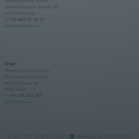
Rechtsanwälte GmbH
Wilhelm-Spazier-Straße 2a
5020 Salzburg
T:
+43 662 90 92 33
salzburg@nhp.eu
Graz
Niederhuber & Partner
Rechtsanwälte GmbH
Metahofgasse 16
8020 Graz
T:
+43 316 207 383
graz@nhp.eu