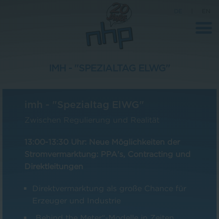
DE
|
EN
IMH - "SPEZIALTAG ELWG"
Unternehmen
imh - "Spezialtag ElWG"
News
Zwischen Regulierung und Realität
Wissenschaft
13:00-13:30 Uhr: Neue Möglichkeiten der
Karriere
Stromvermarktung: PPA's, Contracting und
Pressebereich
Direktleitungen
Kontakt
Direktvermarktung als große Chance für
Erzeuger und Industrie
„Behind the Meter“-Modelle in Zeiten