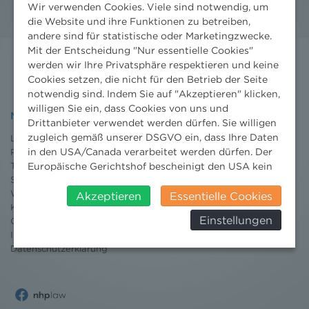
Wir verwenden Cookies. Viele sind notwendig, um
die Website und ihre Funktionen zu betreiben,
andere sind für statistische oder Marketingzwecke.
Mit der Entscheidung "Nur essentielle Cookies"
werden wir Ihre Privatsphäre respektieren und keine
Cookies setzen, die nicht für den Betrieb der Seite
notwendig sind. Indem Sie auf "Akzeptieren" klicken,
willigen Sie ein, dass Cookies von uns und
NHP
Drittanbieter verwendet werden dürfen. Sie willigen
zugleich gemäß unserer DSGVO ein, dass Ihre Daten
Leistungen
in den USA/Canada verarbeitet werden dürfen. Der
Projekte
Europäische Gerichtshof bescheinigt den USA kein
Team
Standorte
angemessenes Datenschutzniveau. Es besteht daher
Wissenschaft
insbesondere das Risiko, dass ihre Daten durch US-
Akzeptieren
Essentielle Cookies
Karriere
Behörden, zu Kontroll- und zu
Einstellungen
Ombudsstelle
Überwachungszwecken, verarbeitet werden und
Impressum
dagegen keine wirksamen Rechtsbehelfe erhoben
Datenschutz
erklärung
werden können. Zudem finden Sie am
Bildschirmrand ein Cookie-Icon wo Sie jederzeit Ihre
Einwilligung widerrufen und Widerspruch ausüben.
Weitere Infomationen finden Sie hier: