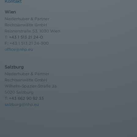
Kontakt
Wien
Niederhuber & Partner
Rechtsanwälte GmbH
Reisnerstraße 53, 1030 Wien
T:
+43 1 513 21 24-0
F: +43 1 513 21 24-300
office@nhp.eu
Salzburg
Niederhuber & Partner
Rechtsanwälte GmbH
Wilhelm-Spazier-Straße 2a
5020 Salzburg
T:
+43 662 90 92 33
salzburg@nhp.eu