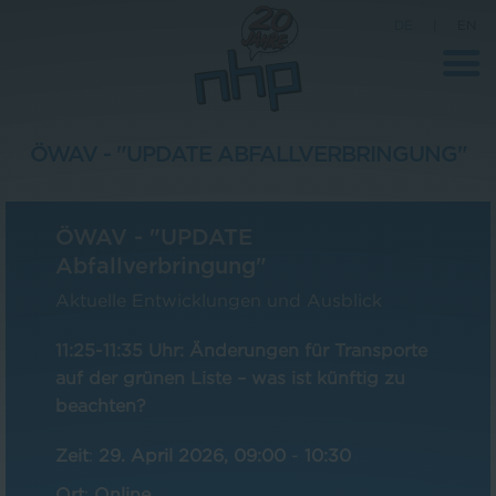
DE
|
EN
ÖWAV - "UPDATE ABFALLVERBRINGUNG"
Unternehmen
ÖWAV - "UPDATE
News
Abfallverbringung"
Wissenschaft
Aktuelle Entwicklungen und Ausblick
Karriere
11:25-11:35 Uhr: Änderungen für Transporte
Pressebereich
auf der grünen Liste – was ist künftig zu
beachten?
Kontakt
Zeit
:
29. April 2026, 09:00
-
10:30
Ort
:
Online