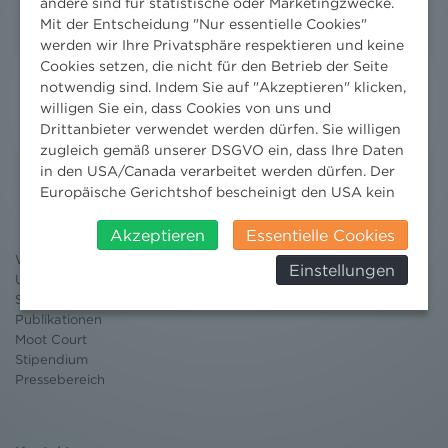
andere sind für statistische oder Marketingzwecke.
Mit der Entscheidung "Nur essentielle Cookies"
werden wir Ihre Privatsphäre respektieren und keine
Cookies setzen, die nicht für den Betrieb der Seite
notwendig sind. Indem Sie auf "Akzeptieren" klicken,
willigen Sie ein, dass Cookies von uns und
Drittanbieter verwendet werden dürfen. Sie willigen
zugleich gemäß unserer DSGVO ein, dass Ihre Daten
Nachrichten
in den USA/Canada verarbeitet werden dürfen. Der
Europäische Gerichtshof bescheinigt den USA kein
News aktuell
angemessenes Datenschutzniveau. Es besteht daher
Newsletter
insbesondere das Risiko, dass ihre Daten durch US-
Akzeptieren
Essentielle Cookies
3 Minuten Umweltrecht
Behörden, zu Kontroll- und zu
Willkommen Umweltrecht
Einstellungen
Überwachungszwecken, verarbeitet werden und
Umweltrechtsblog
dagegen keine wirksamen Rechtsbehelfe erhoben
Seminare
werden können. Zudem finden Sie am
Publikationen
Bildschirmrand ein Cookie-Icon wo Sie jederzeit Ihre
Moot Court
Einwilligung widerrufen und Widerspruch ausüben.
Stipendium
Pressebereich
Weitere Infomationen finden Sie hier:
Datenschutzerklärung