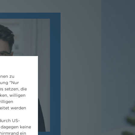
onen zu
dung "Nur
s setzen, die
ken, willigen
illigen
eitet werden
 durch US-
 dagegen keine
hirmrand ein