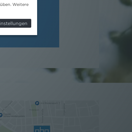
süben. Weitere
ngl, LL.M.
r
instellungen