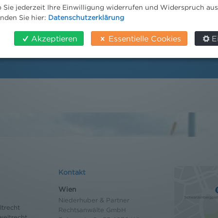
 Sie jederzeit Ihre Einwilligung widerrufen und Widerspruch au
tin Niederhuber
Dr. Florian Sta
inden Sie hier:
Datenschutzerklärung
Partner
Partne
Akzeptieren
Essentielle Cookies
E
Kontakt
Wien
Niederhuber & Partner
trecht
Rechtsanwälte GmbH
eltrecht