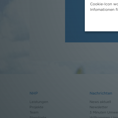
Cookie-Icon wo
Mag. Mar
Infomationen f
NHP
Nachrichten
Leistungen
News aktuell
Projekte
Newsletter
Team
3 Minuten Umwel
Standorte
Willkommen Umw