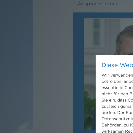
Ansprechpartner
Diese Web
Wir verwenden 
betreiben, and
essentielle Coo
nicht für den B
Sie ein, dass C
zugleich gemäß
dürfen. Der Eu
Datenschutzniv
Behörden, zu K
wirksamen Rech