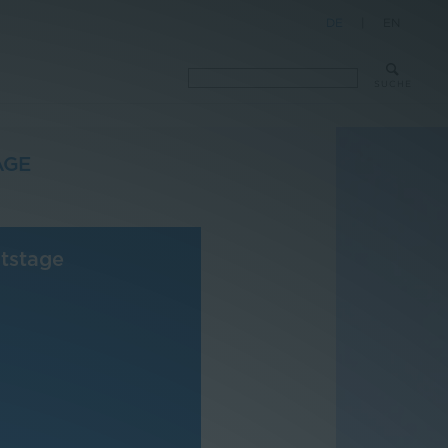
DE
|
EN
SUCHE
AGE
tstage