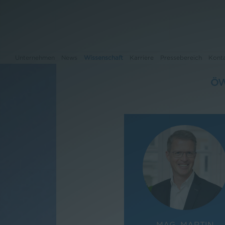
Unternehmen
News
Wissenschaft
Karriere
Pressebereich
Kont
ÖW
Unternehmen
News
Wissenschaft
Karriere
Pressebereich
Kontakt
MAG. MARTIN