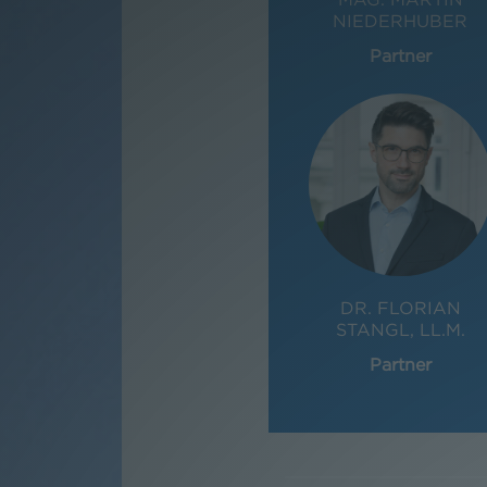
NIEDERHUBER
Partner
DR. FLORIAN
STANGL, LL.M.
Partner