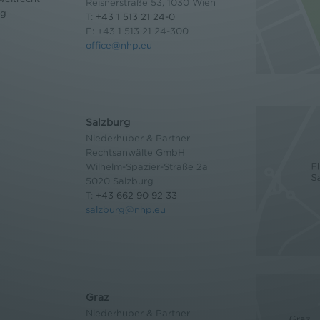
Reisnerstraße 53, 1030 Wien
og
T:
+43 1 513 21 24-0
F: +43 1 513 21 24-300
office@nhp.eu
Salzburg
Niederhuber & Partner
Rechtsanwälte GmbH
Wilhelm-Spazier-Straße 2a
5020 Salzburg
T:
+43 662 90 92 33
salzburg@nhp.eu
Graz
Niederhuber & Partner