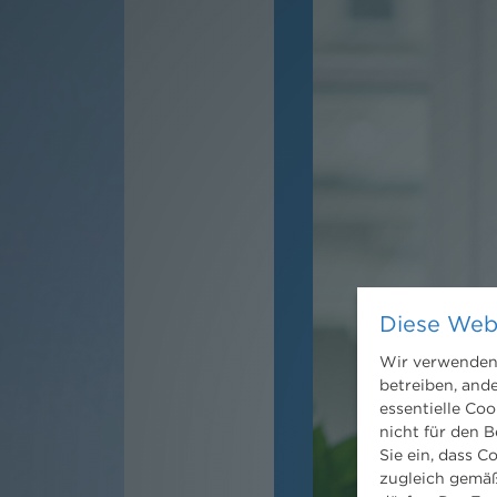
Diese Web
Wir verwenden 
betreiben, and
essentielle Coo
nicht für den B
Sie ein, dass C
zugleich gemäß