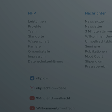
NHP
Nachrichten
Leistungen
News aktuell
Projekte
Newsletter
Team
3 Minuten Umwel
Standorte
Willkommen Umw
Wissenschaft
Umweltrechtsbl
Karriere
Seminare
Ombudsstelle
Publikationen
Impressum
Moot Court
Datenschutz
erklärung
Stipendium
Pressebereich