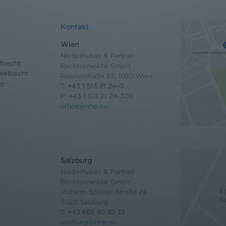
Kontakt
Wien
Niederhuber & Partner
trecht
Rechtsanwälte GmbH
eltrecht
Reisnerstraße 53, 1030 Wien
og
T:
+43 1 513 21 24-0
F: +43 1 513 21 24-300
office@nhp.eu
Salzburg
Niederhuber & Partner
Rechtsanwälte GmbH
Wilhelm-Spazier-Straße 2a
5020 Salzburg
T:
+43 662 90 92 33
salzburg@nhp.eu