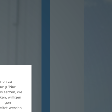
onen zu
dung "Nur
s setzen, die
ken, willigen
illigen
eitet werden