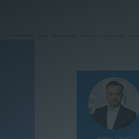
Unternehmen
News
Wissenschaft
Karriere
Pressebereich
Kont
Unternehmen
News
Wissenschaft
Karriere
Pressebereich
Kontakt
MMAG. DAVID