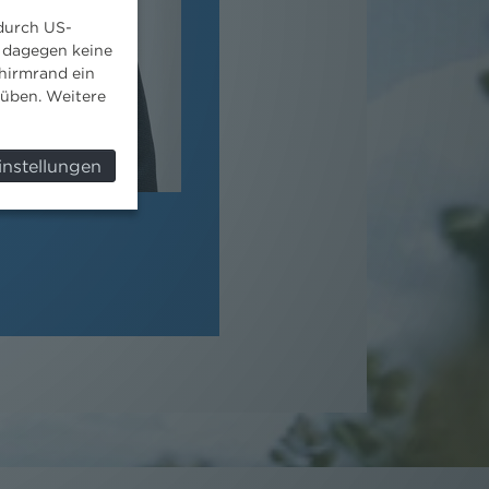
 durch US-
 dagegen keine
hirmrand ein
süben. Weitere
instellungen