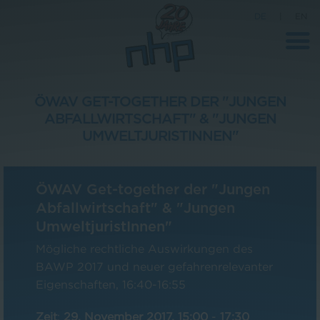
DE
|
EN
ÖWAV GET-TOGETHER DER "JUNGEN
ABFALLWIRTSCHAFT" & "JUNGEN
Unternehmen
UMWELTJURISTINNEN"
News
Wissenschaft
ÖWAV Get-together der "Jungen
Abfallwirtschaft" & "Jungen
Karriere
UmweltjuristInnen"
Pressebereich
Mögliche rechtliche Auswirkungen des
Kontakt
BAWP 2017 und neuer gefahrenrelevanter
Eigenschaften, 16:40-16:55
Zeit
:
29. November 2017, 15:00
-
17:30