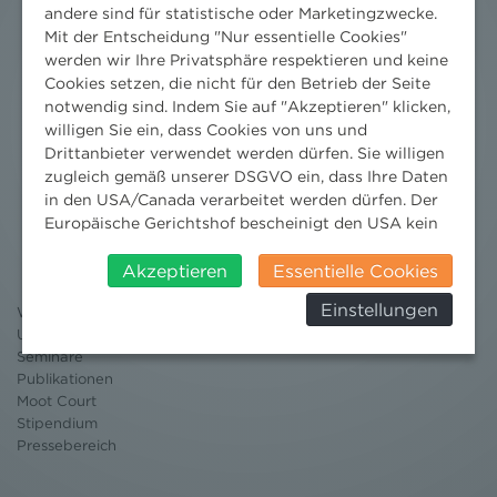
andere sind für statistische oder Marketingzwecke.
Mit der Entscheidung "Nur essentielle Cookies"
werden wir Ihre Privatsphäre respektieren und keine
Cookies setzen, die nicht für den Betrieb der Seite
notwendig sind. Indem Sie auf "Akzeptieren" klicken,
willigen Sie ein, dass Cookies von uns und
Drittanbieter verwendet werden dürfen. Sie willigen
zugleich gemäß unserer DSGVO ein, dass Ihre Daten
in den USA/Canada verarbeitet werden dürfen. Der
Nachrichten
Europäische Gerichtshof bescheinigt den USA kein
angemessenes Datenschutzniveau. Es besteht daher
News aktuell
Newsletter
insbesondere das Risiko, dass ihre Daten durch US-
Akzeptieren
Essentielle Cookies
3 Minuten Umweltrecht
Behörden, zu Kontroll- und zu
Einstellungen
Willkommen Umweltrecht
Überwachungszwecken, verarbeitet werden und
Umweltrechtsblog
dagegen keine wirksamen Rechtsbehelfe erhoben
Seminare
werden können. Zudem finden Sie am
Publikationen
Bildschirmrand ein Cookie-Icon wo Sie jederzeit Ihre
Moot Court
Einwilligung widerrufen und Widerspruch ausüben.
Stipendium
Weitere Infomationen finden Sie hier:
Pressebereich
Datenschutzerklärung