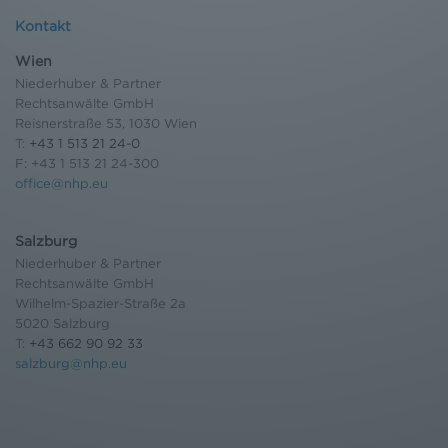
Kontakt
Wien
Niederhuber & Partner
Rechtsanwälte GmbH
Reisnerstraße 53, 1030 Wien
T:
+43 1 513 21 24-0
F: +43 1 513 21 24-300
office@nhp.eu
Salzburg
Niederhuber & Partner
Rechtsanwälte GmbH
Wilhelm-Spazier-Straße 2a
5020 Salzburg
T:
+43 662 90 92 33
salzburg@nhp.eu