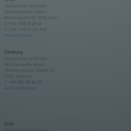
Niederhuber & Partner
Rechtsanwälte GmbH
Reisnerstraße 53, 1030 Wien
T:
+43 1 513 21 24-0
F: +43 1 513 21 24-300
office@nhp.eu
Salzburg
Niederhuber & Partner
Rechtsanwälte GmbH
Wilhelm-Spazier-Straße 2a
5020 Salzburg
T:
+43 662 90 92 33
salzburg@nhp.eu
Graz
Niederhuber & Partner