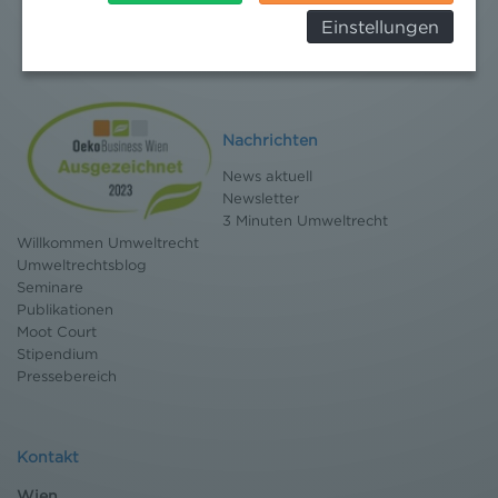
Behörden, zu Kontroll- und zu
Einstellungen
Überwachungszwecken, verarbeitet werden und
dagegen keine wirksamen Rechtsbehelfe erhoben
werden können. Zudem finden Sie am
Bildschirmrand ein Cookie-Icon wo Sie jederzeit Ihre
Einwilligung widerrufen und Widerspruch ausüben.
Nachrichten
Weitere Infomationen finden Sie hier:
Datenschutzerklärung
News aktuell
Newsletter
3 Minuten Umweltrecht
Willkommen Umweltrecht
Umweltrechtsblog
Seminare
Publikationen
Moot Court
Stipendium
Pressebereich
Kontakt
Wien