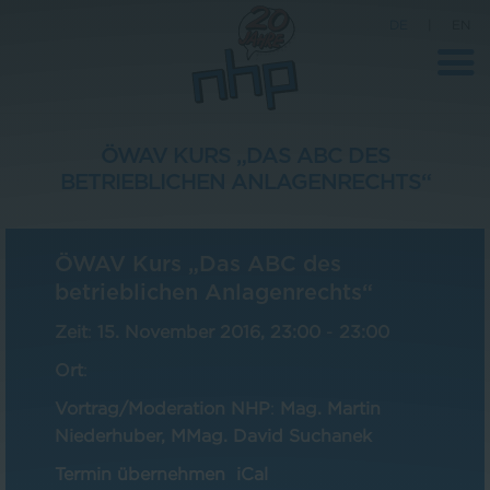
DE
|
EN
ÖWAV KURS „DAS ABC DES
BETRIEBLICHEN ANLAGENRECHTS“
Unternehmen
News
ÖWAV Kurs „Das ABC des
Wissenschaft
betrieblichen Anlagenrechts“
Karriere
Zeit
:
15. November 2016, 23:00
-
23:00
Pressebereich
Ort
:
Kontakt
Vortrag/Moderation NHP
:
Mag. Martin
Niederhuber, MMag. David Suchanek
Termin übernehmen
iCal