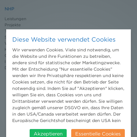
NHP
Leistungen
Projekte
Team
Standorte
Diese Website verwendet Cookies
Wissenschaft
Karriere
Wir verwenden Cookies. Viele sind notwendig, um
Ombudsstelle
die Website und ihre Funktionen zu betreiben,
Impressum
andere sind für statistische oder Marketingzwecke.
Datenschutz
erklärung
Mit der Entscheidung "Nur essentielle Cookies"
werden wir Ihre Privatsphäre respektieren und keine
Cookies setzen, die nicht für den Betrieb der Seite
notwendig sind. Indem Sie auf "Akzeptieren" klicken,
willigen Sie ein, dass Cookies von uns und
Drittanbieter verwendet werden dürfen. Sie willigen
zugleich gemäß unserer DSGVO ein, dass Ihre Daten
in den USA/Canada verarbeitet werden dürfen. Der
Europäische Gerichtshof bescheinigt den USA kein
angemessenes Datenschutzniveau. Es besteht daher
insbesondere das Risiko, dass ihre Daten durch US-
Akzeptieren
Essentielle Cookies