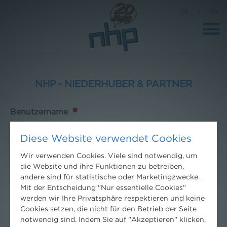
DE
|
EN
NHP - NIEDERHUBER & PARTNER
Benutzername
Diese Website verwendet Cookies
Passwort
Wir verwenden Cookies. Viele sind notwendig, um
die Website und ihre Funktionen zu betreiben,
andere sind für statistische oder Marketingzwecke.
Mit der Entscheidung "Nur essentielle Cookies"
werden wir Ihre Privatsphäre respektieren und keine
Cookies setzen, die nicht für den Betrieb der Seite
Schwierigkeiten mit dem Anmelden?
Hilfe erhalten
.
notwendig sind. Indem Sie auf "Akzeptieren" klicken,