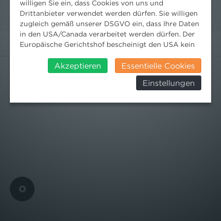
willigen Sie ein, dass Cookies von uns und
Drittanbieter verwendet werden dürfen. Sie willigen
zugleich gemäß unserer DSGVO ein, dass Ihre Daten
in den USA/Canada verarbeitet werden dürfen. Der
Europäische Gerichtshof bescheinigt den USA kein
angemessenes Datenschutzniveau. Es besteht daher
insbesondere das Risiko, dass ihre Daten durch US-
Akzeptieren
Essentielle Cookies
Behörden, zu Kontroll- und zu
Einstellungen
Überwachungszwecken, verarbeitet werden und
dagegen keine wirksamen Rechtsbehelfe erhoben
werden können. Zudem finden Sie am
Bildschirmrand ein Cookie-Icon wo Sie jederzeit Ihre
Einwilligung widerrufen und Widerspruch ausüben.
Weitere Infomationen finden Sie hier:
Datenschutzerklärung