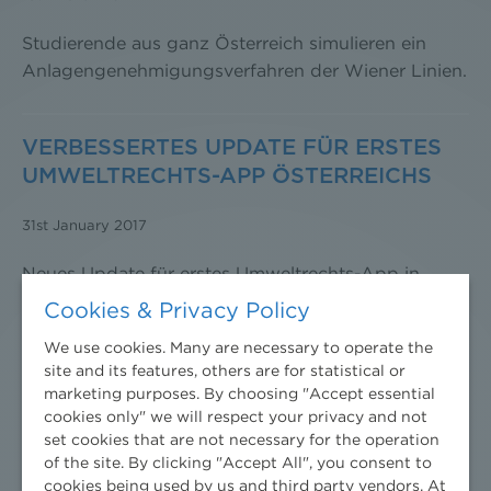
Studierende aus ganz Österreich simulieren ein
Anlagengenehmigungsverfahren der Wiener Linien.
VERBESSERTES UPDATE FÜR ERSTES
UMWELTRECHTS-APP ÖSTERREICHS
31st January 2017
Neues Update für erstes Umweltrechts-App in
Österreich ab sofort kostenlos im Google Play- und
Cookies & Privacy Policy
im i-Tunes Apple-Store erhältlich.
We use cookies. Many are necessary to operate the
site and its features, others are for statistical or
marketing purposes. By choosing "Accept essential
NIEDERHUBER & PARTNER SCHREIBT
cookies only" we will respect your privacy and not
DISSERTATIONS-STIPENDIUM 2017 AUS
set cookies that are not necessary for the operation
of the site. By clicking "Accept All", you consent to
10th January 2017
cookies being used by us and third party vendors. At