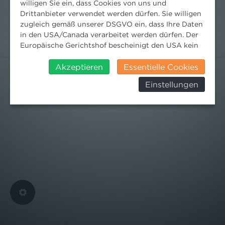
willigen Sie ein, dass Cookies von uns und
Drittanbieter verwendet werden dürfen. Sie willigen
zugleich gemäß unserer DSGVO ein, dass Ihre Daten
in den USA/Canada verarbeitet werden dürfen. Der
Europäische Gerichtshof bescheinigt den USA kein
angemessenes Datenschutzniveau. Es besteht daher
insbesondere das Risiko, dass ihre Daten durch US-
Akzeptieren
Essentielle Cookies
Behörden, zu Kontroll- und zu
Einstellungen
Überwachungszwecken, verarbeitet werden und
dagegen keine wirksamen Rechtsbehelfe erhoben
werden können. Zudem finden Sie am
Bildschirmrand ein Cookie-Icon wo Sie jederzeit Ihre
Einwilligung widerrufen und Widerspruch ausüben.
Weitere Infomationen finden Sie hier:
Datenschutzerklärung