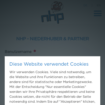
DE
|
EN
NHP - NIEDERHUBER & PARTNER
Benutzername
Diese Website verwendet Cookies
Passwort
Wir verwenden Cookies. Viele sind notwendig, um
die Website und ihre Funktionen zu betreiben,
andere sind für statistische oder Marketingzwecke.
Mit der Entscheidung "Nur essentielle Cookies"
werden wir Ihre Privatsphäre respektieren und keine
Cookies setzen, die nicht für den Betrieb der Seite
Schwierigkeiten mit dem Anmelden?
Hilfe erhalten
.
notwendig sind. Indem Sie auf "Akzeptieren" klicken,