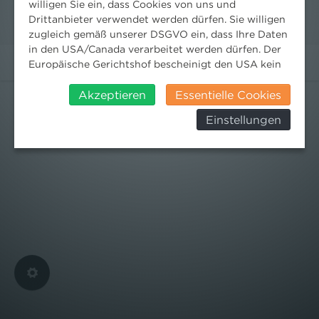
willigen Sie ein, dass Cookies von uns und
Drittanbieter verwendet werden dürfen. Sie willigen
zugleich gemäß unserer DSGVO ein, dass Ihre Daten
in den USA/Canada verarbeitet werden dürfen. Der
Europäische Gerichtshof bescheinigt den USA kein
angemessenes Datenschutzniveau. Es besteht daher
insbesondere das Risiko, dass ihre Daten durch US-
Akzeptieren
Essentielle Cookies
Behörden, zu Kontroll- und zu
Einstellungen
Überwachungszwecken, verarbeitet werden und
dagegen keine wirksamen Rechtsbehelfe erhoben
werden können. Zudem finden Sie am
Bildschirmrand ein Cookie-Icon wo Sie jederzeit Ihre
Einwilligung widerrufen und Widerspruch ausüben.
Weitere Infomationen finden Sie hier:
Datenschutzerklärung