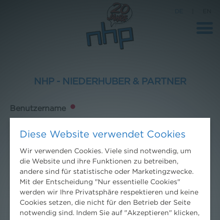
DE
|
EN
NHP - NIEDERHUBER & PARTNER
Benutzername
Diese Website verwendet Cookies
Passwort
Wir verwenden Cookies. Viele sind notwendig, um
die Website und ihre Funktionen zu betreiben,
andere sind für statistische oder Marketingzwecke.
Mit der Entscheidung "Nur essentielle Cookies"
werden wir Ihre Privatsphäre respektieren und keine
Cookies setzen, die nicht für den Betrieb der Seite
Schwierigkeiten mit dem Anmelden?
Hilfe erhalten
.
notwendig sind. Indem Sie auf "Akzeptieren" klicken,