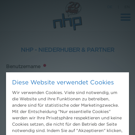
DE
|
EN
NHP - NIEDERHUBER & PARTNER
Benutzername
Diese Website verwendet Cookies
Passwort
Wir verwenden Cookies. Viele sind notwendig, um
die Website und ihre Funktionen zu betreiben,
andere sind für statistische oder Marketingzwecke.
Mit der Entscheidung "Nur essentielle Cookies"
werden wir Ihre Privatsphäre respektieren und keine
Cookies setzen, die nicht für den Betrieb der Seite
Schwierigkeiten mit dem Anmelden?
Hilfe erhalten
.
notwendig sind. Indem Sie auf "Akzeptieren" klicken,