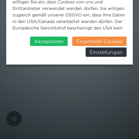
willigen Sie ein, dass Cookies von uns und
Drittanbieter verwendet werden dürfen. Sie willigen
zugleich gemäß unserer DSGVO ein, dass Ihre Daten
in den USA/Canada verarbeitet werden dürfen. Der
Europäische Gerichtshof bescheinigt den USA kein
angemessenes Datenschutzniveau. Es besteht daher
insbesondere das Risiko, dass ihre Daten durch US-
Akzeptieren
Essentielle Cookies
Behörden, zu Kontroll- und zu
Einstellungen
Überwachungszwecken, verarbeitet werden und
dagegen keine wirksamen Rechtsbehelfe erhoben
werden können. Zudem finden Sie am
Bildschirmrand ein Cookie-Icon wo Sie jederzeit Ihre
Einwilligung widerrufen und Widerspruch ausüben.
Weitere Infomationen finden Sie hier:
Datenschutzerklärung