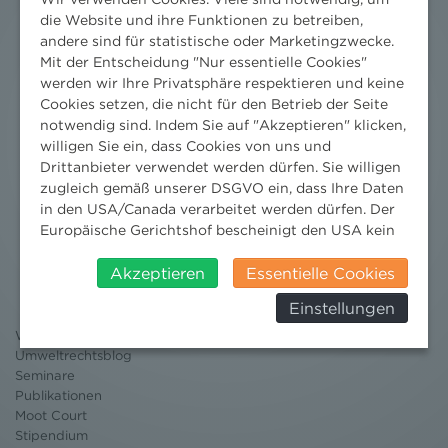
die Website und ihre Funktionen zu betreiben,
andere sind für statistische oder Marketingzwecke.
Mit der Entscheidung "Nur essentielle Cookies"
werden wir Ihre Privatsphäre respektieren und keine
Cookies setzen, die nicht für den Betrieb der Seite
notwendig sind. Indem Sie auf "Akzeptieren" klicken,
willigen Sie ein, dass Cookies von uns und
Drittanbieter verwendet werden dürfen. Sie willigen
zugleich gemäß unserer DSGVO ein, dass Ihre Daten
in den USA/Canada verarbeitet werden dürfen. Der
Europäische Gerichtshof bescheinigt den USA kein
Nachrichten
angemessenes Datenschutzniveau. Es besteht daher
insbesondere das Risiko, dass ihre Daten durch US-
Akzeptieren
Essentielle Cookies
News aktuell
Behörden, zu Kontroll- und zu
Newsletter
Einstellungen
Überwachungszwecken, verarbeitet werden und
3 Minuten Umweltrecht
dagegen keine wirksamen Rechtsbehelfe erhoben
Willkommen Umweltrecht
werden können. Zudem finden Sie am
Umweltrechtsblog
Seminare
Bildschirmrand ein Cookie-Icon wo Sie jederzeit Ihre
Publikationen
Einwilligung widerrufen und Widerspruch ausüben.
Moot Court
Weitere Infomationen finden Sie hier:
Stipendium
Datenschutzerklärung