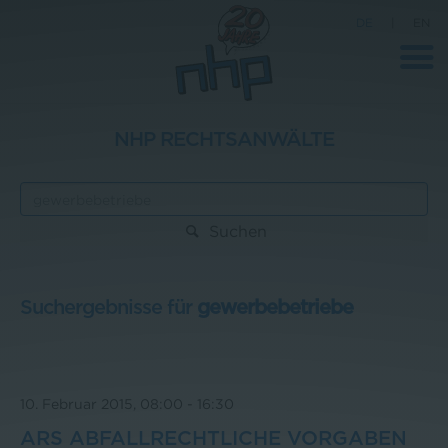
DE
|
EN
NHP RECHTSANWÄLTE
Unternehmen
News
Suchen
Wissenschaft
Karriere
Suchergebnisse für
gewerbebetriebe
Pressebereich
Kontakt
10. Februar 2015, 08:00
-
16:30
ARS ABFALLRECHTLICHE VORGABEN