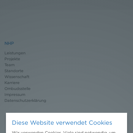
NHP
Leistungen
Projekte
Team
Standorte
Wissenschaft
Karriere
Ombudsstelle
Impressum
Datenschutz
erklärung
Diese Website verwendet Cookies
Wir verwenden Cookies. Viele sind notwendig, um