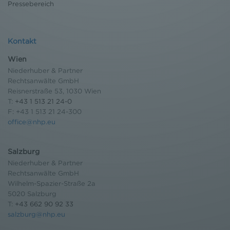
Pressebereich
Kontakt
Wien
Niederhuber & Partner
Rechtsanwälte GmbH
Reisnerstraße 53, 1030 Wien
T:
+43 1 513 21 24-0
F: +43 1 513 21 24-300
office@nhp.eu
Salzburg
Niederhuber & Partner
Rechtsanwälte GmbH
Wilhelm-Spazier-Straße 2a
5020 Salzburg
T:
+43 662 90 92 33
salzburg@nhp.eu