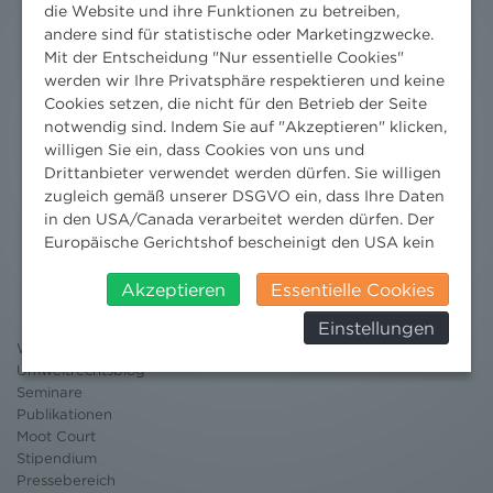
die Website und ihre Funktionen zu betreiben,
andere sind für statistische oder Marketingzwecke.
Mit der Entscheidung "Nur essentielle Cookies"
werden wir Ihre Privatsphäre respektieren und keine
Cookies setzen, die nicht für den Betrieb der Seite
notwendig sind. Indem Sie auf "Akzeptieren" klicken,
willigen Sie ein, dass Cookies von uns und
Drittanbieter verwendet werden dürfen. Sie willigen
zugleich gemäß unserer DSGVO ein, dass Ihre Daten
in den USA/Canada verarbeitet werden dürfen. Der
Europäische Gerichtshof bescheinigt den USA kein
Nachrichten
angemessenes Datenschutzniveau. Es besteht daher
News aktuell
insbesondere das Risiko, dass ihre Daten durch US-
Akzeptieren
Essentielle Cookies
Newsletter
Behörden, zu Kontroll- und zu
3 Minuten Umweltrecht
Einstellungen
Überwachungszwecken, verarbeitet werden und
Willkommen Umweltrecht
dagegen keine wirksamen Rechtsbehelfe erhoben
Umweltrechtsblog
werden können. Zudem finden Sie am
Seminare
Bildschirmrand ein Cookie-Icon wo Sie jederzeit Ihre
Publikationen
Einwilligung widerrufen und Widerspruch ausüben.
Moot Court
Weitere Infomationen finden Sie hier:
Stipendium
Datenschutzerklärung
Pressebereich