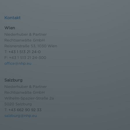
Kontakt
Wien
Niederhuber & Partner
Rechtsanwälte GmbH
Reisnerstraße 53, 1030 Wien
T:
+43 1 513 21 24-0
F: +43 1 513 21 24-300
office@nhp.eu
Salzburg
Niederhuber & Partner
Rechtsanwälte GmbH
Wilhelm-Spazier-Straße 2a
5020 Salzburg
T:
+43 662 90 92 33
salzburg@nhp.eu