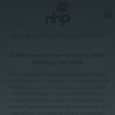
DE
|
EN
JOBS BEI NHP RECHTSANWÄLT:INNEN
Unternehmen
Starte deine Karriere bei uns in Wien,
News
Salzburg oder Graz
Wissenschaft
NHP ist eine der führenden Kanzleien im Umwelt-
Karriere
und Energierecht in Österreich. Schwerpunktmäßig
Pressebereich
arbeiten wir an der Ermöglichung von Projekten
und Großvorhaben in den Bereichen Energie,
Kontakt
Kreislaufwirtschaft, Industrie, Infrastruktur und
Verkehr. Gemeinsam wollen wir einen Beitrag zur
nachhaltigen Entwicklung unserer Gesellschaft