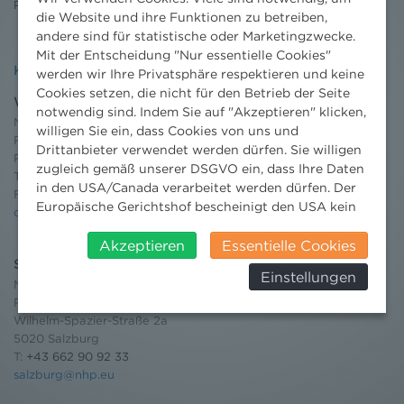
Pressebereich
die Website und ihre Funktionen zu betreiben,
andere sind für statistische oder Marketingzwecke.
Mit der Entscheidung "Nur essentielle Cookies"
Kontakt
werden wir Ihre Privatsphäre respektieren und keine
Cookies setzen, die nicht für den Betrieb der Seite
Wien
notwendig sind. Indem Sie auf "Akzeptieren" klicken,
Niederhuber & Partner
willigen Sie ein, dass Cookies von uns und
Rechtsanwälte GmbH
Drittanbieter verwendet werden dürfen. Sie willigen
Reisnerstraße 53, 1030 Wien
zugleich gemäß unserer DSGVO ein, dass Ihre Daten
T:
+43 1 513 21 24-0
in den USA/Canada verarbeitet werden dürfen. Der
F: +43 1 513 21 24-300
Europäische Gerichtshof bescheinigt den USA kein
office@nhp.eu
angemessenes Datenschutzniveau. Es besteht daher
insbesondere das Risiko, dass ihre Daten durch US-
Akzeptieren
Essentielle Cookies
Behörden, zu Kontroll- und zu
Salzburg
Einstellungen
Überwachungszwecken, verarbeitet werden und
Niederhuber & Partner
dagegen keine wirksamen Rechtsbehelfe erhoben
Rechtsanwälte GmbH
werden können. Zudem finden Sie am
Wilhelm-Spazier-Straße 2a
Bildschirmrand ein Cookie-Icon wo Sie jederzeit Ihre
5020 Salzburg
T:
+43 662 90 92 33
Einwilligung widerrufen und Widerspruch ausüben.
salzburg@nhp.eu
Weitere Infomationen finden Sie hier:
Datenschutzerklärung