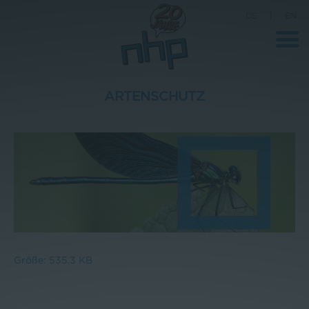
DE
|
EN
ARTENSCHUTZ
Unternehmen
News
Wissenschaft
Karriere
Pressebereich
Kontakt
Größe: 535.3 KB