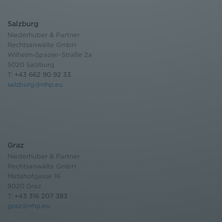
Salzburg
Niederhuber & Partner
Rechtsanwälte GmbH
Wilhelm-Spazier-Straße 2a
5020 Salzburg
T:
+43 662 90 92 33
salzburg@nhp.eu
Graz
Niederhuber & Partner
Rechtsanwälte GmbH
Metahofgasse 16
8020 Graz
T:
+43 316 207 383
graz@nhp.eu