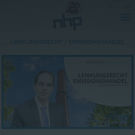
DE
|
EN
LENKUNGSRECHT / EMISSIONSHANDEL
Unternehmen
News
Wissenschaft
Karriere
Pressebereich
Kontakt