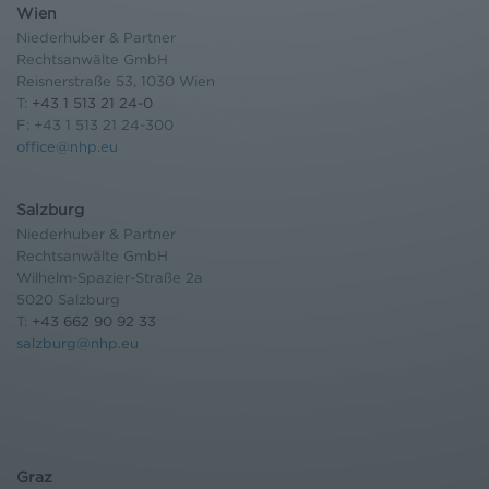
Wien
Niederhuber & Partner
Rechtsanwälte GmbH
Reisnerstraße 53, 1030 Wien
T:
+43 1 513 21 24-0
F: +43 1 513 21 24-300
office@nhp.eu
Salzburg
Niederhuber & Partner
Rechtsanwälte GmbH
Wilhelm-Spazier-Straße 2a
5020 Salzburg
T:
+43 662 90 92 33
salzburg@nhp.eu
Graz