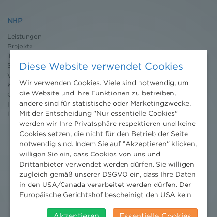
NHP
Leistungen
Projekte
Team
Diese Website verwendet Cookies
Standorte
Wissenschaft
Wir verwenden Cookies. Viele sind notwendig, um
Karriere
die Website und ihre Funktionen zu betreiben,
Ombudsstelle
andere sind für statistische oder Marketingzwecke.
Impressum
Mit der Entscheidung "Nur essentielle Cookies"
Datenschutz
erklärung
werden wir Ihre Privatsphäre respektieren und keine
Cookies setzen, die nicht für den Betrieb der Seite
notwendig sind. Indem Sie auf "Akzeptieren" klicken,
willigen Sie ein, dass Cookies von uns und
Drittanbieter verwendet werden dürfen. Sie willigen
zugleich gemäß unserer DSGVO ein, dass Ihre Daten
in den USA/Canada verarbeitet werden dürfen. Der
Europäische Gerichtshof bescheinigt den USA kein
angemessenes Datenschutzniveau. Es besteht daher
insbesondere das Risiko, dass ihre Daten durch US-
Akzeptieren
Essentielle Cookies