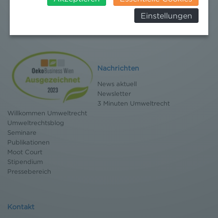
Behörden, zu Kontroll- und zu
Einstellungen
Überwachungszwecken, verarbeitet werden und
dagegen keine wirksamen Rechtsbehelfe erhoben
werden können. Zudem finden Sie am
Bildschirmrand ein Cookie-Icon wo Sie jederzeit Ihre
Einwilligung widerrufen und Widerspruch ausüben.
Nachrichten
Weitere Infomationen finden Sie hier:
Datenschutzerklärung
News aktuell
Newsletter
3 Minuten Umweltrecht
Willkommen Umweltrecht
Umweltrechtsblog
Seminare
Publikationen
Moot Court
Stipendium
Pressebereich
Kontakt