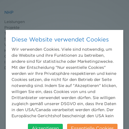
NHP
Leistungen
Projekte
Team
Diese Website verwendet Cookies
Standorte
Wissenschaft
Wir verwenden Cookies. Viele sind notwendig, um
Karriere
die Website und ihre Funktionen zu betreiben,
Ombudsstelle
andere sind für statistische oder Marketingzwecke.
Impressum
Mit der Entscheidung "Nur essentielle Cookies"
Datenschutz
erklärung
werden wir Ihre Privatsphäre respektieren und keine
Cookies setzen, die nicht für den Betrieb der Seite
notwendig sind. Indem Sie auf "Akzeptieren" klicken,
willigen Sie ein, dass Cookies von uns und
Drittanbieter verwendet werden dürfen. Sie willigen
zugleich gemäß unserer DSGVO ein, dass Ihre Daten
in den USA/Canada verarbeitet werden dürfen. Der
Europäische Gerichtshof bescheinigt den USA kein
angemessenes Datenschutzniveau. Es besteht daher
insbesondere das Risiko, dass ihre Daten durch US-
Akzeptieren
Essentielle Cookies