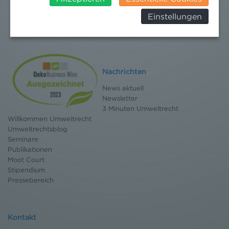
Behörden, zu Kontroll- und zu
Einstellungen
Überwachungszwecken, verarbeitet werden und
dagegen keine wirksamen Rechtsbehelfe erhoben
werden können. Zudem finden Sie am
Bildschirmrand ein Cookie-Icon wo Sie jederzeit Ihre
Einwilligung widerrufen und Widerspruch ausüben.
Nachrichten
Weitere Infomationen finden Sie hier:
Datenschutzerklärung
News aktuell
Newsletter
3 Minuten Umweltrecht
Willkommen Umweltrecht
Umweltrechtsblog
Seminare
Publikationen
Moot Court
Stipendium
Pressebereich
Kontakt