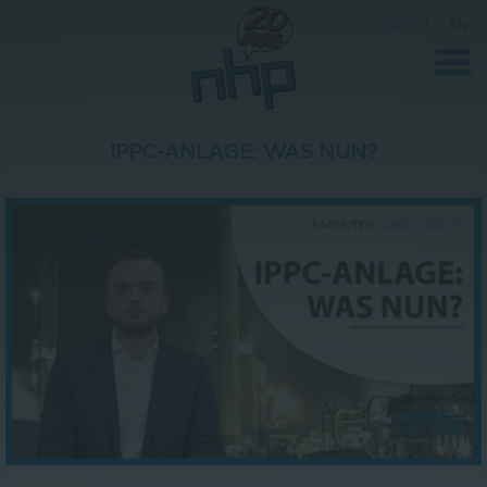
DE
|
EN
IPPC-ANLAGE: WAS NUN?
Unternehmen
News
Wissenschaft
Karriere
Pressebereich
Kontakt