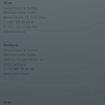
Wien
Niederhuber & Partner
Rechtsanwälte GmbH
Reisnerstraße 53, 1030 Wien
T:
+43 1 513 21 24-0
F: +43 1 513 21 24-300
office@nhp.eu
Salzburg
Niederhuber & Partner
Rechtsanwälte GmbH
Wilhelm-Spazier-Straße 2a
5020 Salzburg
T:
+43 662 90 92 33
salzburg@nhp.eu
Graz