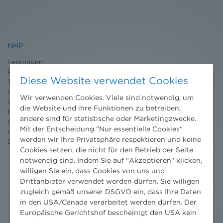
NHP
Leistungen
Projekte
Diese Website verwendet Cookies
Team
Standorte
Wir verwenden Cookies. Viele sind notwendig, um
Wissenschaft
die Website und ihre Funktionen zu betreiben,
Karriere
andere sind für statistische oder Marketingzwecke.
Ombudsstelle
Mit der Entscheidung "Nur essentielle Cookies"
Impressum
werden wir Ihre Privatsphäre respektieren und keine
Datenschutz
erklärung
Cookies setzen, die nicht für den Betrieb der Seite
notwendig sind. Indem Sie auf "Akzeptieren" klicken,
willigen Sie ein, dass Cookies von uns und
Drittanbieter verwendet werden dürfen. Sie willigen
zugleich gemäß unserer DSGVO ein, dass Ihre Daten
in den USA/Canada verarbeitet werden dürfen. Der
Europäische Gerichtshof bescheinigt den USA kein
angemessenes Datenschutzniveau. Es besteht daher