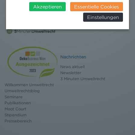
insbesondere das Risiko, dass ihre Daten durch US-
Akzeptieren
Essentielle Cookies
Behörden, zu Kontroll- und zu
Einstellungen
Überwachungszwecken, verarbeitet werden und
dagegen keine wirksamen Rechtsbehelfe erhoben
werden können. Zudem finden Sie am
Bildschirmrand ein Cookie-Icon wo Sie jederzeit Ihre
Einwilligung widerrufen und Widerspruch ausüben.
Weitere Infomationen finden Sie hier:
Datenschutzerklärung
Nachrichten
News aktuell
Newsletter
3 Minuten Umweltrecht
Willkommen Umweltrecht
Umweltrechtsblog
Seminare
Publikationen
Moot Court
Stipendium
Pressebereich