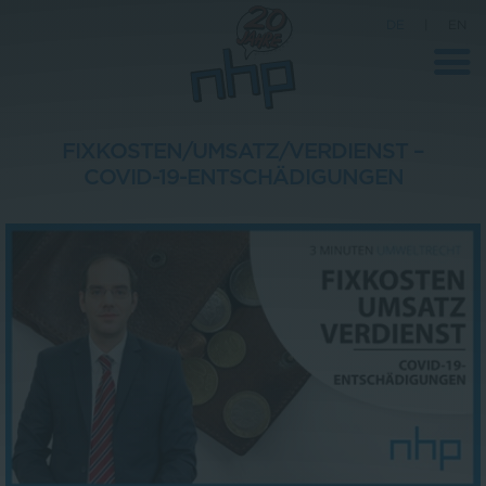
DE
|
EN
FIXKOSTEN/UMSATZ/VERDIENST –
COVID-19-ENTSCHÄDIGUNGEN
Unternehmen
News
Wissenschaft
Karriere
Pressebereich
Kontakt