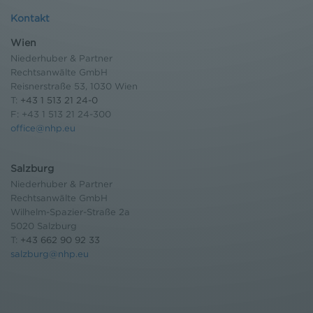
Kontakt
Wien
Niederhuber & Partner
Rechtsanwälte GmbH
Reisnerstraße 53, 1030 Wien
T:
+43 1 513 21 24-0
F: +43 1 513 21 24-300
office@nhp.eu
Salzburg
Niederhuber & Partner
Rechtsanwälte GmbH
Wilhelm-Spazier-Straße 2a
5020 Salzburg
T:
+43 662 90 92 33
salzburg@nhp.eu