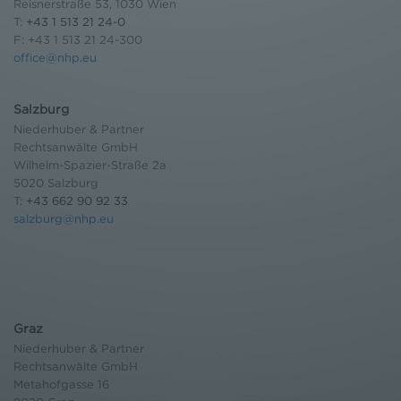
Reisnerstraße 53, 1030 Wien
T:
+43 1 513 21 24-0
F: +43 1 513 21 24-300
office@nhp.eu
Salzburg
Niederhuber & Partner
Rechtsanwälte GmbH
Wilhelm-Spazier-Straße 2a
5020 Salzburg
T:
+43 662 90 92 33
salzburg@nhp.eu
Graz
Niederhuber & Partner
Rechtsanwälte GmbH
Metahofgasse 16