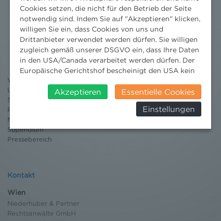
Cookies setzen, die nicht für den Betrieb der Seite
notwendig sind. Indem Sie auf "Akzeptieren" klicken,
willigen Sie ein, dass Cookies von uns und
Nachrichten
Drittanbieter verwendet werden dürfen. Sie willigen
zugleich gemäß unserer DSGVO ein, dass Ihre Daten
News aktuell
in den USA/Canada verarbeitet werden dürfen. Der
Newsletter
Europäische Gerichtshof bescheinigt den USA kein
3 Minuten Umweltrecht
Willkommen Umweltrecht
angemessenes Datenschutzniveau. Es besteht daher
Umweltrechtsblog
insbesondere das Risiko, dass ihre Daten durch US-
Akzeptieren
Essentielle Cookies
Seminare
Behörden, zu Kontroll- und zu
Einstellungen
Publikationen
Überwachungszwecken, verarbeitet werden und
Moot Court
dagegen keine wirksamen Rechtsbehelfe erhoben
Stipendium
werden können. Zudem finden Sie am
Pressebereich
Bildschirmrand ein Cookie-Icon wo Sie jederzeit Ihre
Einwilligung widerrufen und Widerspruch ausüben.
Weitere Infomationen finden Sie hier:
Datenschutzerklärung
Kontakt
Wien
Niederhuber & Partner
Rechtsanwälte GmbH