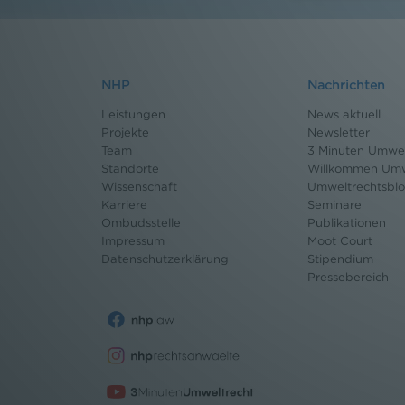
NHP
Nachrichten
Leistungen
News aktuell
Projekte
Newsletter
Team
3 Minuten Umwel
Standorte
Willkommen Umw
Wissenschaft
Umweltrechtsbl
Karriere
Seminare
Ombudsstelle
Publikationen
Impressum
Moot Court
Datenschutz
erklärung
Stipendium
Pressebereich