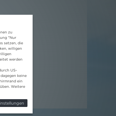
onen zu
dung "Nur
s setzen, die
ken, willigen
illigen
eitet werden
 durch US-
 dagegen keine
hirmrand ein
süben. Weitere
instellungen