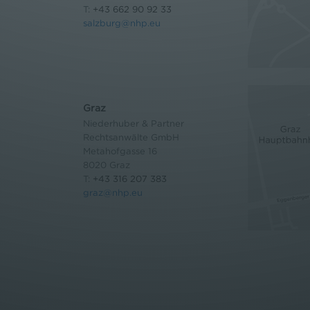
T:
+43 662 90 92 33
salzburg@nhp.eu
Graz
Niederhuber & Partner
Rechtsanwälte GmbH
Metahofgasse 16
8020 Graz
T:
+43 316 207 383
graz@nhp.eu