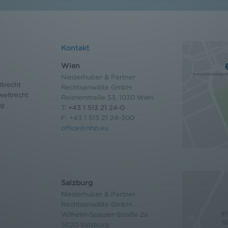
Kontakt
Wien
Niederhuber & Partner
trecht
Rechtsanwälte GmbH
eltrecht
Reisnerstraße 53, 1030 Wien
og
T:
+43 1 513 21 24-0
F: +43 1 513 21 24-300
office@nhp.eu
Salzburg
Niederhuber & Partner
Rechtsanwälte GmbH
Wilhelm-Spazier-Straße 2a
5020 Salzburg