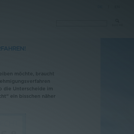
DE
|
EN
SUCHE
RFAHREN!
reiben möchte, braucht
nehmigungsverfahren
o die Unterscheide im
cht“ ein bisschen näher