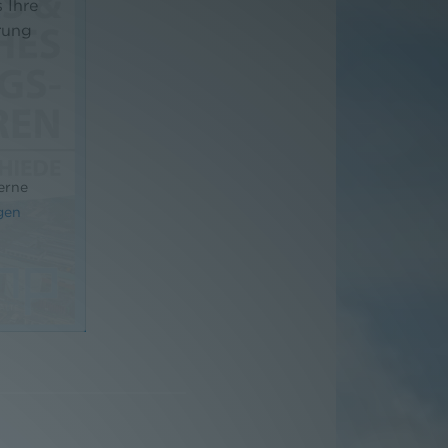
 Ihre
rung
erne
gen