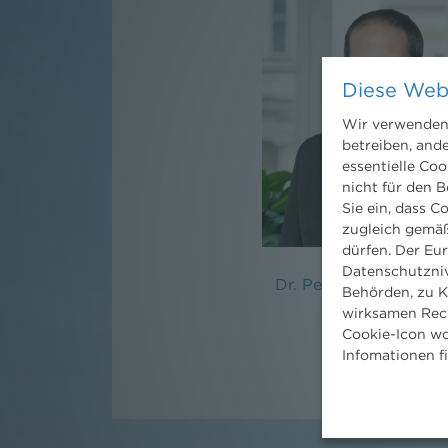
Diese Web
Wir verwenden 
betreiben, and
essentielle Coo
nicht für den B
Sie ein, dass C
zugleich gemäß
dürfen. Der Eu
Datenschutzniv
Dr. Peter Sander, LL
Behörden, zu K
wirksamen Rech
Partner
Cookie-Icon wo
Infomationen f