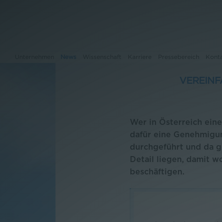
Unternehmen
News
Wissenschaft
Karriere
Pressebereich
Kont
VEREINF
Unternehmen
Wer in Österreich ein
News
dafür eine Genehmigu
durchgeführt und da g
Wissenschaft
Detail liegen, damit w
Karriere
beschäftigen.
Pressebereich
Kontakt