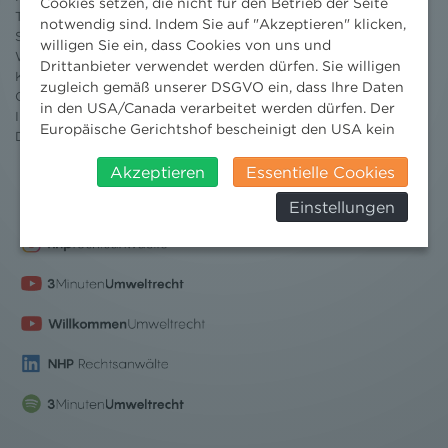
Cookies setzen, die nicht für den Betrieb der Seite
Team
notwendig sind. Indem Sie auf "Akzeptieren" klicken,
Standorte
willigen Sie ein, dass Cookies von uns und
Wissenschaft
Drittanbieter verwendet werden dürfen. Sie willigen
Karriere
zugleich gemäß unserer DSGVO ein, dass Ihre Daten
Ombudsstelle
in den USA/Canada verarbeitet werden dürfen. Der
Impressum
Europäische Gerichtshof bescheinigt den USA kein
Datenschutz
erklärung
angemessenes Datenschutzniveau. Es besteht daher
insbesondere das Risiko, dass ihre Daten durch US-
Akzeptieren
Essentielle Cookies
Behörden, zu Kontroll- und zu
Einstellungen
Überwachungszwecken, verarbeitet werden und
dagegen keine wirksamen Rechtsbehelfe erhoben
werden können. Zudem finden Sie am
Bildschirmrand ein Cookie-Icon wo Sie jederzeit Ihre
Einwilligung widerrufen und Widerspruch ausüben.
Weitere Infomationen finden Sie hier:
Datenschutzerklärung