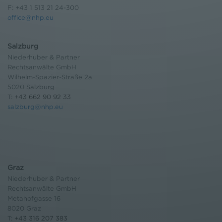
F: +43 1 513 21 24-300
office@nhp.eu
Salzburg
Niederhuber & Partner
Rechtsanwälte GmbH
Wilhelm-Spazier-Straße 2a
5020 Salzburg
T:
+43 662 90 92 33
salzburg@nhp.eu
Graz
Niederhuber & Partner
Rechtsanwälte GmbH
Metahofgasse 16
8020 Graz
T:
+43 316 207 383