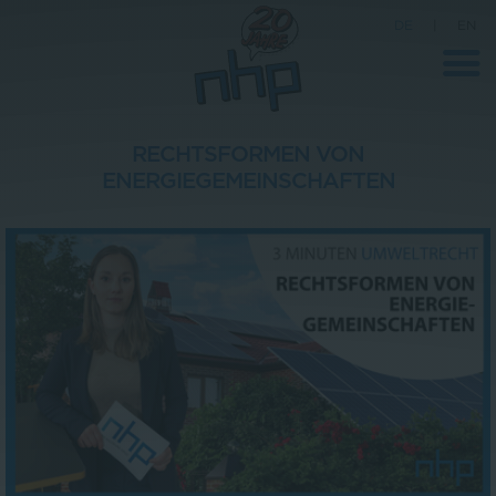
DE
|
EN
RECHTSFORMEN VON
ENERGIEGEMEINSCHAFTEN
Unternehmen
News
Wissenschaft
Karriere
Pressebereich
Kontakt