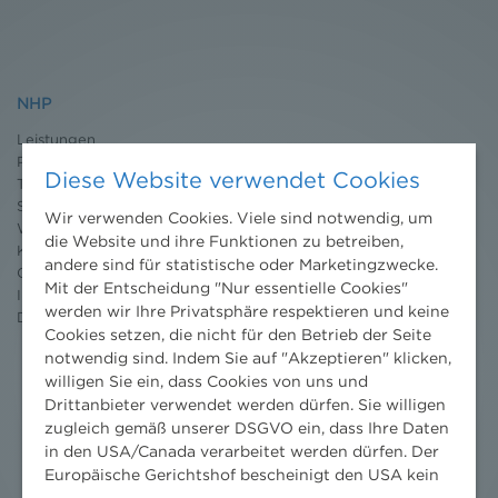
NHP
Leistungen
Projekte
Diese Website verwendet Cookies
Team
Standorte
Wir verwenden Cookies. Viele sind notwendig, um
Wissenschaft
die Website und ihre Funktionen zu betreiben,
Karriere
andere sind für statistische oder Marketingzwecke.
Ombudsstelle
Mit der Entscheidung "Nur essentielle Cookies"
Impressum
werden wir Ihre Privatsphäre respektieren und keine
Datenschutz
erklärung
Cookies setzen, die nicht für den Betrieb der Seite
notwendig sind. Indem Sie auf "Akzeptieren" klicken,
willigen Sie ein, dass Cookies von uns und
Drittanbieter verwendet werden dürfen. Sie willigen
zugleich gemäß unserer DSGVO ein, dass Ihre Daten
in den USA/Canada verarbeitet werden dürfen. Der
Europäische Gerichtshof bescheinigt den USA kein
angemessenes Datenschutzniveau. Es besteht daher