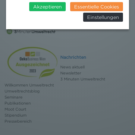
insbesondere das Risiko, dass ihre Daten durch US-
Akzeptieren
Essentielle Cookies
Behörden, zu Kontroll- und zu
Einstellungen
Überwachungszwecken, verarbeitet werden und
dagegen keine wirksamen Rechtsbehelfe erhoben
werden können. Zudem finden Sie am
Bildschirmrand ein Cookie-Icon wo Sie jederzeit Ihre
Einwilligung widerrufen und Widerspruch ausüben.
Weitere Infomationen finden Sie hier:
Datenschutzerklärung
Nachrichten
News aktuell
Newsletter
3 Minuten Umweltrecht
Willkommen Umweltrecht
Umweltrechtsblog
Seminare
Publikationen
Moot Court
Stipendium
Pressebereich