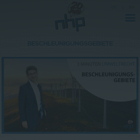
DE
|
EN
BESCHLEUNIGUNGSGEBIETE
Unternehmen
News
Wissenschaft
Karriere
Pressebereich
Kontakt