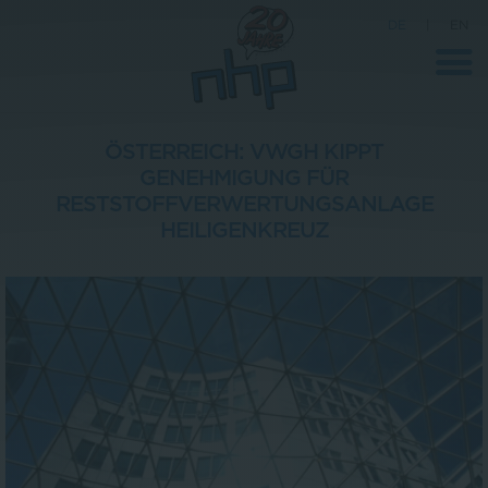
DE
|
EN
ÖSTERREICH: VWGH KIPPT
GENEHMIGUNG FÜR
Unternehmen
RESTSTOFFVERWERTUNGSANLAGE
HEILIGENKREUZ
News
Wissenschaft
Karriere
Pressebereich
Kontakt