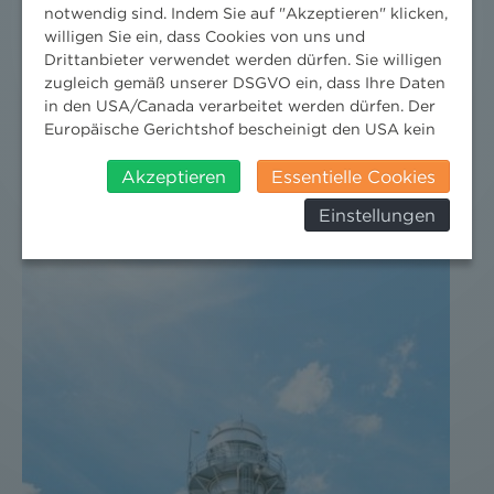
DER NEWS ALERT JUNI 2026 IST DA!
notwendig sind. Indem Sie auf "Akzeptieren" klicken,
willigen Sie ein, dass Cookies von uns und
Drittanbieter verwendet werden dürfen. Sie willigen
18. Juni 2026
zugleich gemäß unserer DSGVO ein, dass Ihre Daten
Jetzt die neuesten Rechts-Updates holen.
in den USA/Canada verarbeitet werden dürfen. Der
Europäische Gerichtshof bescheinigt den USA kein
angemessenes Datenschutzniveau. Es besteht daher
insbesondere das Risiko, dass ihre Daten durch US-
Akzeptieren
Essentielle Cookies
Behörden, zu Kontroll- und zu
Einstellungen
Überwachungszwecken, verarbeitet werden und
dagegen keine wirksamen Rechtsbehelfe erhoben
werden können. Zudem finden Sie am
Bildschirmrand ein Cookie-Icon wo Sie jederzeit Ihre
Einwilligung widerrufen und Widerspruch ausüben.
Weitere Infomationen finden Sie hier:
Datenschutzerklärung