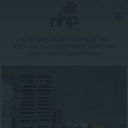
DE
|
EN
SLOWAKEI: FÜHRT NOVELLE DES
ABFALLG ZU VERBOTENEN BEIHILFEN
Unternehmen
DURCH RECYCLINGFONDS?
News
Wissenschaft
Karriere
Pressebereich
Kontakt