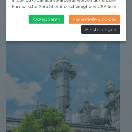
in den USA/Canada verarbeitet werden dürfen. Der
Europäische Gerichtshof bescheinigt den USA kein
angemessenes Datenschutzniveau. Es besteht daher
insbesondere das Risiko, dass ihre Daten durch US-
Akzeptieren
Essentielle Cookies
Behörden, zu Kontroll- und zu
Einstellungen
Überwachungszwecken, verarbeitet werden und
dagegen keine wirksamen Rechtsbehelfe erhoben
werden können. Zudem finden Sie am
Bildschirmrand ein Cookie-Icon wo Sie jederzeit Ihre
Einwilligung widerrufen und Widerspruch ausüben.
Weitere Infomationen finden Sie hier:
Datenschutzerklärung