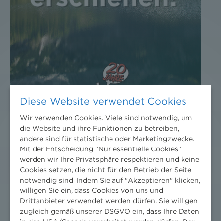
Diese Website verwendet Cookies
Wir verwenden Cookies. Viele sind notwendig, um
die Website und ihre Funktionen zu betreiben,
DER NEWS ALERT JUNI 2026 IST DA!
andere sind für statistische oder Marketingzwecke.
Mit der Entscheidung "Nur essentielle Cookies"
18. Juni 2026
werden wir Ihre Privatsphäre respektieren und keine
Cookies setzen, die nicht für den Betrieb der Seite
Jetzt die neuesten Rechts-Updates holen.
notwendig sind. Indem Sie auf "Akzeptieren" klicken,
willigen Sie ein, dass Cookies von uns und
Drittanbieter verwendet werden dürfen. Sie willigen
zugleich gemäß unserer DSGVO ein, dass Ihre Daten