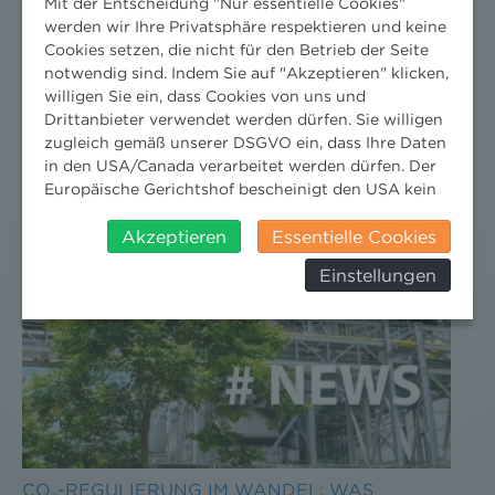
Mit der Entscheidung "Nur essentielle Cookies"
werden wir Ihre Privatsphäre respektieren und keine
Cookies setzen, die nicht für den Betrieb der Seite
notwendig sind. Indem Sie auf "Akzeptieren" klicken,
willigen Sie ein, dass Cookies von uns und
Drittanbieter verwendet werden dürfen. Sie willigen
zugleich gemäß unserer DSGVO ein, dass Ihre Daten
in den USA/Canada verarbeitet werden dürfen. Der
Europäische Gerichtshof bescheinigt den USA kein
angemessenes Datenschutzniveau. Es besteht daher
insbesondere das Risiko, dass ihre Daten durch US-
Akzeptieren
Essentielle Cookies
Behörden, zu Kontroll- und zu
Einstellungen
Überwachungszwecken, verarbeitet werden und
dagegen keine wirksamen Rechtsbehelfe erhoben
werden können. Zudem finden Sie am
Bildschirmrand ein Cookie-Icon wo Sie jederzeit Ihre
Einwilligung widerrufen und Widerspruch ausüben.
Weitere Infomationen finden Sie hier:
Datenschutzerklärung
CO₂-REGULIERUNG IM WANDEL: WAS