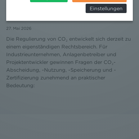
Behörden, zu Kontroll- und zu
UNTERNEHMEN JETZT ZU CCS, CCU UND ETS
Einstellungen
Überwachungszwecken, verarbeitet werden und
WISSEN SOLLTEN
dagegen keine wirksamen Rechtsbehelfe erhoben
werden können. Zudem finden Sie am
27. Mai 2026
Bildschirmrand ein Cookie-Icon wo Sie jederzeit Ihre
Einwilligung widerrufen und Widerspruch ausüben.
Die Regulierung von CO₂ entwickelt sich derzeit zu
Weitere Infomationen finden Sie hier:
einem eigenständigen Rechtsbereich. Für
Datenschutzerklärung
Industrieunternehmen, Anlagenbetreiber und
Projektentwickler gewinnen Fragen der CO₂-
Abscheidung, -Nutzung, -Speicherung und -
Zertifizierung zunehmend an praktischer
Bedeutung: