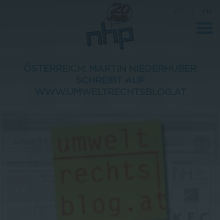
DE
|
EN
ÖSTERREICH: MARTIN NIEDERHUBER
SCHREIBT AUF
Unternehmen
WWW.UMWELTRECHTSBLOG.AT
News
Wissenschaft
Karriere
Pressebereich
Kontakt